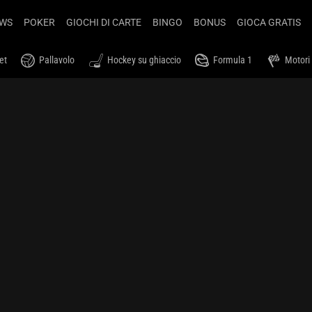
WS
POKER
GIOCHI DI CARTE
BINGO
BONUS
GIOCA GRATIS
et
Pallavolo
Hockey su ghiaccio
Formula 1
Motori
Liga Profesional de Futbol
2T • 91:08
Oggi / 22:00
LIVE
Heart of
CA Union de
Atletico
-
1
-
Midlothian
Santa Fe
Lanus
/Under
Risultato della partita
U 6,5
1.04
1
2.25
X
2.90
2
3.30