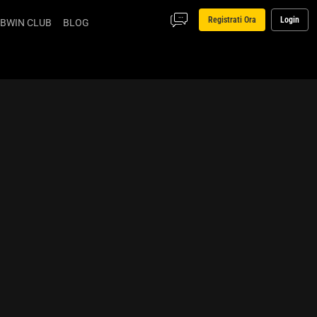
Registrati Ora
Login
BWIN CLUB
BLOG
Amichevoli di club
Domani / 12:00
Media
Bayern
-
Aston Villa
Monaco
Seleziona un evento...
Risultato della partita
1
3.20
X
3.50
2
1.88
Seleziona
nella lista
degli eventi
live per
visualizzare
il
contenuto
Le mie
Schedina
Scommesse