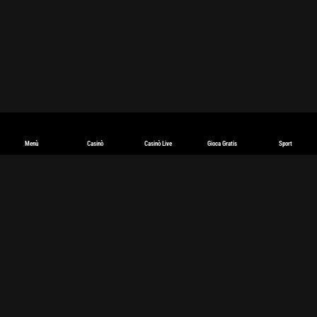
Menù
Casinò
Casinò Live
Gioca Gratis
Sport
Sport
Scommesse Sportive
Scommesse Live
Scommesse Calcio
Scommesse Serie A
Scommesse Champions League
Scommesse Europa League
Scommesse Tennis
Scommesse Basket