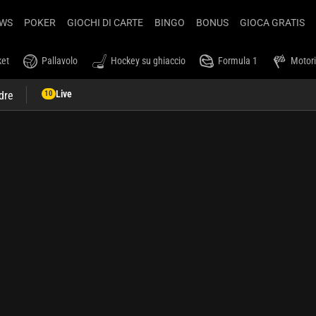
WS
POKER
GIOCHI DI CARTE
BINGO
BONUS
GIOCA GRATIS
et
Pallavolo
Hockey su ghiaccio
Formula 1
Motori
Live
10
dre
Amichevoli di club
2T • 79:14
Oggi / 17:00
LIVE
Bayern
Crystal
-
2
-
Fulham FC
Monaco
Palace
/Under
Risultato della partita
U 2,5
1.66
1
2.25
X
3.25
2
2.65