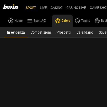
SPORT
LIVE
CASINÒ
CASINÒ LIVE
GAME SHO
Home
Sport A-Z
Calcio
Tennis
Bask
In evidenza
Competizioni
Prospetti
Calendario
Squa
Amichevoli di club
0
Aston Villa
Over
O 2,5
2.00
Competizioni principali
C
o
m
M
b
o
i
n
S