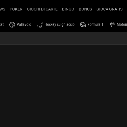
WS
POKER
GIOCHI DI CARTE
BINGO
BONUS
GIOCA GRATIS
et
Pallavolo
Hockey su ghiaccio
Formula 1
Motori