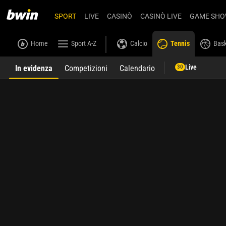
SPORT
LIVE
CASINÒ
CASINÒ LIVE
GAME SHO
Home
Sport A-Z
Calcio
Tennis
Bask
Live
30
In evidenza
Competizioni
Calendario
Tornei principali
Q
u
o
P
t
r
e
o
TUTTI I TORNEI
M
m
a
o
g
z
g
i
Tutte le competizioni
i
o
o
n
P
r
6
i
r
a
o
t
T
m
8
e