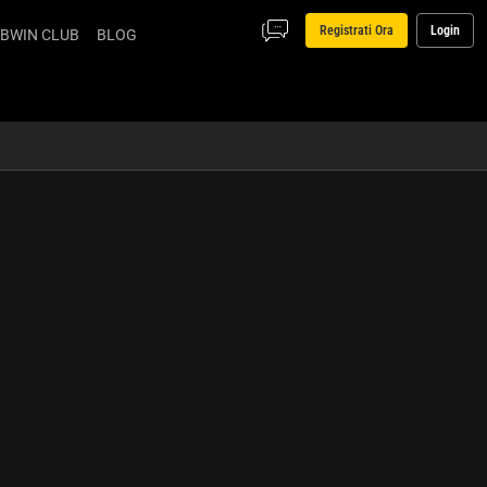
Registrati Ora
Login
BWIN CLUB
BLOG
Media
Seleziona un evento...
Seleziona
nella lista
degli eventi
live per
visualizzare
il
contenuto