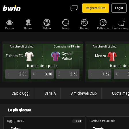
Registrati Ora
Login
Casinò
Bonus
Calcio
Tennis
Basket
Pallavolo
Hockey su 
Amichevoli di club
Amichevoli di club
Comincia tra
45 min
Crystal
-
-
Fulham FC
Monza
Palace
Risultato della partita
Risultato dell
1
2.30
X
3.30
2
2.60
1
1.52
X
Calcio Oggi
Serie A
Amichevoli Club
Quote mag
Le più giocate
Oggi / 18:15
Comincia tra 
30 min
2.4K
Calcio
Tennis