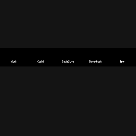
Menù
Casinò
Casinò Live
Gioca Gratis
Sport
Sport
Scommesse Sportive
Scommesse Live
Scommesse Calcio
Scommesse Serie A
Scommesse Champions League
Scommesse Europa League
Scommesse Tennis
Scommesse Basket