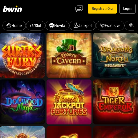
Registrati Ora
Login
Home
Slot
Novità
Jackpot
Esclusive
Sl