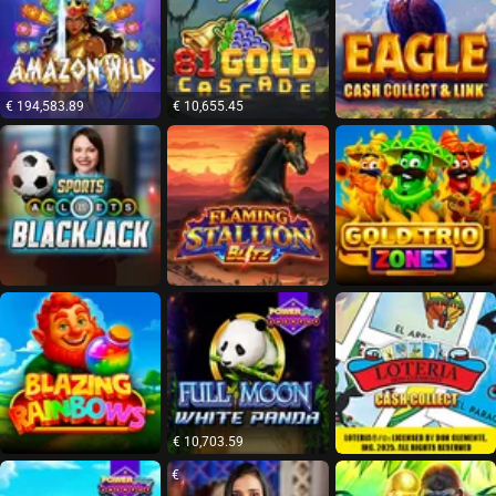
€ 194,583.89
€ 10,655.45
€ 10,703.59
€