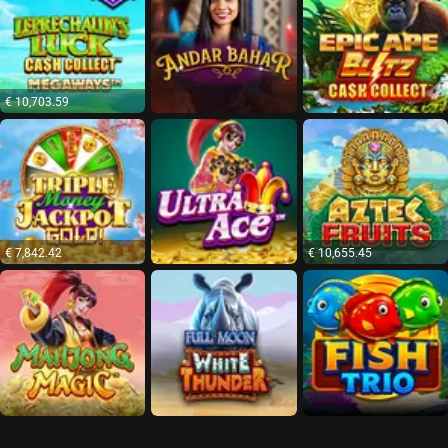
€ 10,703.59
€ 7,842.42
€ 10,655.45