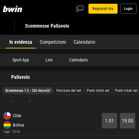
Registrati Ora
Login
Scommesse Pallavolo
In evidenza
Competizioni
Calendario
Sport App
Live
Calendario
Pallavolo
Scommessa 1 2 - Chi vincerà?
Vincitore del set
Punti totali set
Punti totali set
1
2
Chile
1.01
19.00
Bolivia
Oggi / 22:00