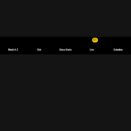
51
Menù A-Z
Slot
Gioca Gratis
Live
Schedina
Quote scommesse ATP CUP: le quote vincente su singolare maschile
ATP Cup
La ATP Cup era un torneo internazionale di tennis maschile per
nazioni. La nascita di questo format è estremamente recente,