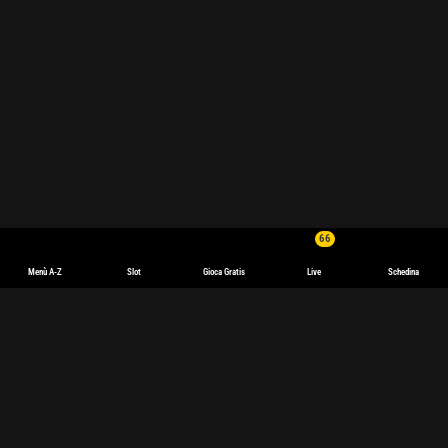
66
Menù A-Z
Slot
Gioca Gratis
Live
Schedina