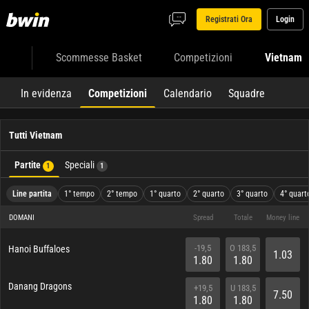
Registrati Ora
Login
Scommesse Basket
Competizioni
Vietnam
In evidenza
Competizioni
Calendario
Squadre
Tutti Vietnam
Partite
Speciali
1
1
Line partita
1° tempo
2° tempo
1° quarto
2° quarto
3° quarto
4° quart
DOMANI
Spread
Totale
Money line
-19,5
O 183,5
Hanoi Buffaloes
1.03
1.80
1.80
Danang Dragons
+19,5
U 183,5
7.50
1.80
1.80