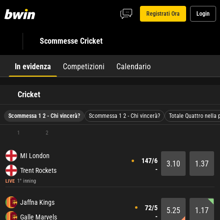
Registrati Ora
Login
Scommesse Cricket
In evidenza
Competizioni
Calendario
Cricket
Scommessa 1 2 - Chi vincerà?
Scommessa 1 2 - Chi vincerà?
Totale Quattro nella 
1
2
MI London
147/6
3.10
1.37
-
Trent Rockets
1° inning
LIVE
Jaffna Kings
72/5
5.25
1.17
-
Galle Marvels