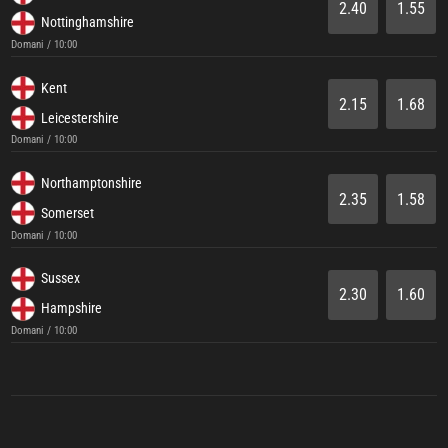
2.40
1.55
Nottinghamshire
Domani / 10:00
Kent
2.15
1.68
Leicestershire
Domani / 10:00
Northamptonshire
2.35
1.58
Somerset
Domani / 10:00
Sussex
2.30
1.60
Hampshire
Domani / 10:00