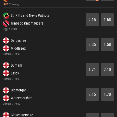
1° inning
LIVE
St. Kitts and Nevis Patriots
2.15
1.68
Trinbago Knight Riders
Oggi / 23:00
Derbyshire
2.35
1.58
Middlesex
Domani / 10:00
Durham
1.71
2.10
Essex
Domani / 10:00
Glamorgan
2.15
1.70
Worcestershire
Domani / 10:00
Gloucestershire