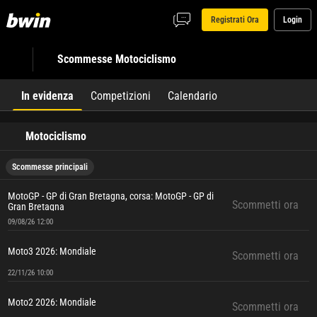
Registrati Ora
Login
Scommesse Motociclismo
In evidenza
Competizioni
Calendario
Motociclismo
Scommesse principali
MotoGP - GP di Gran Bretagna, corsa: MotoGP - GP di
Scommetti ora
Gran Bretagna
09/08/26 12:00
Moto3 2026: Mondiale
Scommetti ora
22/11/26 10:00
Moto2 2026: Mondiale
Scommetti ora