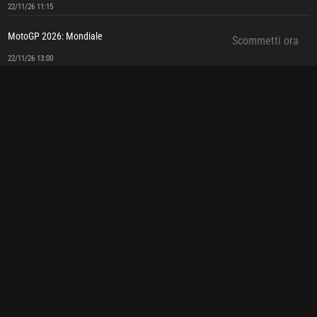
22/11/26 11:15
MotoGP 2026: Mondiale
Scommetti ora
22/11/26 13:00