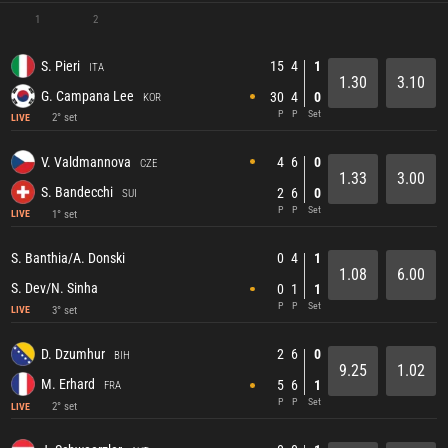
1
2
15
4
1
S. Pieri
ITA
1.30
3.10
G. Campana Lee
30
4
0
KOR
P
P
Set
2° set
LIVE
4
6
0
V. Valdmannova
CZE
1.33
3.00
S. Bandecchi
2
6
0
SUI
P
P
Set
1° set
LIVE
0
4
1
S. Banthia/A. Donski
1.08
6.00
S. Dev/N. Sinha
0
1
1
P
P
Set
3° set
LIVE
2
6
0
D. Dzumhur
BIH
9.25
1.02
M. Erhard
5
6
1
FRA
P
P
Set
2° set
LIVE