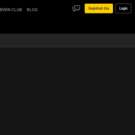
Registrati Ora
Login
BWIN CLUB
BLOG
Media
Seleziona un evento...
michevoli di club
Oggi / 18:00
-
onaco
Getafe
Seleziona
nella lista
Risultato della partita
degli eventi
live per
1.78
X
3.30
2
3.80
visualizzare
il
contenuto