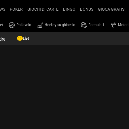
WS
POKER
GIOCHI DI CARTE
BINGO
BONUS
GIOCA GRATIS
et
Pallavolo
Hockey su ghiaccio
Formula 1
Motori
Live
13
dre
cio
Competizioni
Mondo
Amichevoli di club
A
Oggi / 18:00
Deportivo
-
Fiorentina
M
La Coruña
Risultato della partita
1
1.70
X
3.40
2
4.20
1