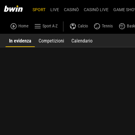
SPORT
LIVE
CASINÒ
CASINÒ LIVE
GAME SHO
Home
Sport A-Z
Calcio
Tennis
Bask
In evidenza
Competizioni
Calendario
Competizioni principali
N
F
L
A
m
e
TUTTE LE COMPETIZIONI
ri
c
a
d
Football americano
Line partita
e
l
Spread
Totale
Money line
N
o
r
North
3.30
d
@