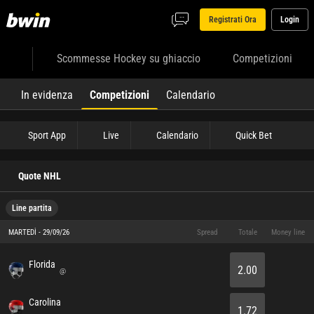
Registrati Ora
Login
Scommesse Hockey su ghiaccio
Competizioni
In evidenza
Competizioni
Calendario
Sport App
Live
Calendario
Quick Bet
Quote NHL
Line partita
MARTEDÌ - 29/09/26
Spread
Totale
Money line
Florida
2.00
@
Carolina
1.72