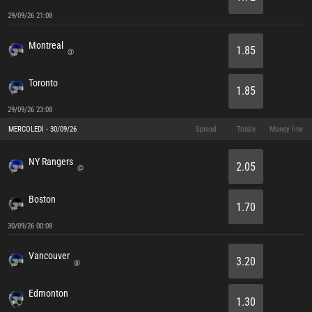
29/09/26 21:08
Montreal
1.85
@
Toronto
1.85
29/09/26 23:08
MERCOLEDÌ - 30/09/26
Spread
Totale
Money line
NY Rangers
2.05
@
Boston
1.70
30/09/26 00:08
Vancouver
3.20
@
Edmonton
1.30