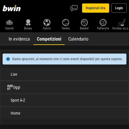
Registrati Ora
Login
Casinò
Bonus
Calcio
Tennis
Basket
Pallavolo
Hockey su 
In evidenza
Competizioni
Calendario
Siamo spiacenti, al momento non ci sono eventi disponibili per questa regione.
Live
AGO
Oggi
07
Sport A-Z
Home