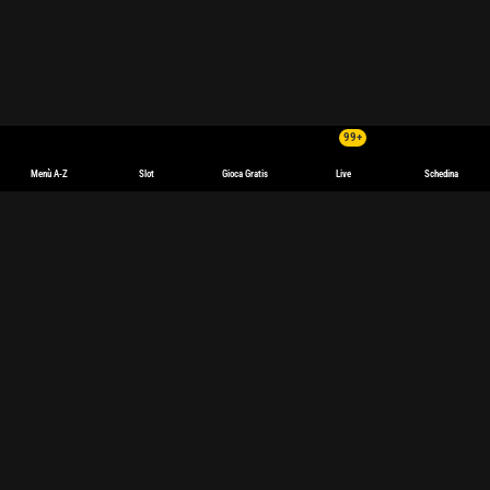
99+
Menù A-Z
Slot
Gioca Gratis
Live
Schedina
Quote scommesse vincente Tennis
Il tennis è una disciplina sportiva che prevede l'utilizzo di una
racchetta al fine di colpire una pallina da spedire nella metà