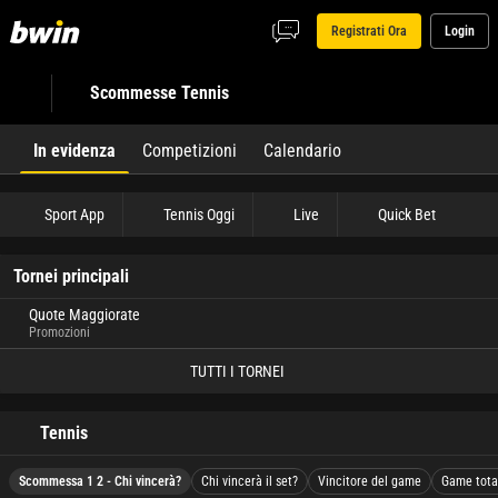
Registrati Ora
Login
Scommesse Tennis
In evidenza
Competizioni
Calendario
Sport App
Tennis Oggi
Live
Quick Bet
Tornei principali
Quote Maggiorate
Promozioni
TUTTI I TORNEI
Tennis
Scommessa 1 2 - Chi vincerà?
Chi vincerà il set?
Vincitore del game
Game total