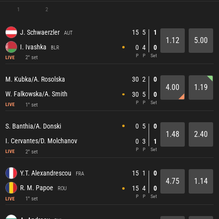
1
2
15
5
1
J. Schwaerzler
AUT
1.12
5.00
I. Ivashka
0
4
0
BLR
P
P
Set
2° set
LIVE
30
2
0
M. Kubka/A. Rosolska
4.00
1.19
W. Falkowska/A. Smith
30
5
0
P
P
Set
1° set
LIVE
0
5
0
S. Banthia/A. Donski
1.48
2.40
I. Cervantes/D. Molchanov
0
3
1
P
P
Set
2° set
LIVE
15
1
0
Y.T. Alexandrescou
FRA
4.75
1.14
R. M. Papoe
15
4
0
ROU
P
P
Set
1° set
LIVE