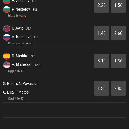
A. Andreev
BUL
2.25
1.56
P. Nesterov
BUL
Inizio
in corso
I. Jovic
USA
1.48
2.60
A. Korneeva
RUS
Comincia tra
34 min
D. Merida
ESP
3.10
1.36
A. Michelsen
USA
Oggi / 16:45
S. Bolelli/A. Vavassori
1.33
2.85
O. Luz/R. Matos
Oggi / 16:45