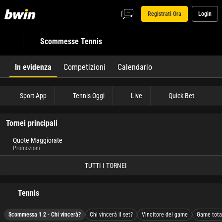
Registrati Ora
Login
Scommesse Tennis
In evidenza
Competizioni
Calendario
Sport App
Tennis Oggi
Live
Quick Bet
Tornei principali
Quote Maggiorate
Promozioni
TUTTI I TORNEI
Tennis
Scommessa 1 2 - Chi vincerà?
Chi vincerà il set?
Vincitore del game
Game total