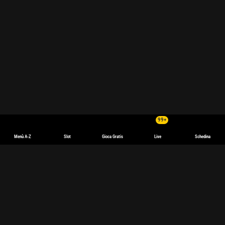
99+
Menù A-Z
Slot
Gioca Gratis
Live
Schedina