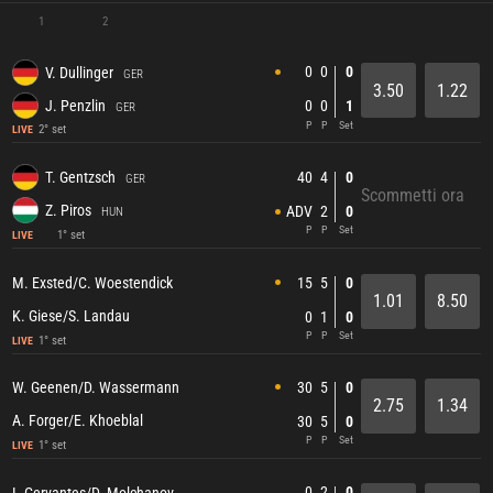
1
2
0
0
0
V. Dullinger
GER
3.50
1.22
J. Penzlin
0
0
1
GER
P
P
Set
2° set
LIVE
40
4
0
T. Gentzsch
GER
Scommetti ora
Z. Piros
ADV
2
0
HUN
P
P
Set
1° set
LIVE
15
5
0
M. Exsted/C. Woestendick
1.01
8.50
K. Giese/S. Landau
0
1
0
P
P
Set
1° set
LIVE
30
5
0
W. Geenen/D. Wassermann
2.75
1.34
A. Forger/E. Khoeblal
30
5
0
P
P
Set
1° set
LIVE
0
2
0
I. Cervantes/D. Molchanov