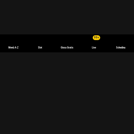
99+
Menù A-Z
Slot
Gioca Gratis
Live
Schedina
Quote scommesse vincente Tennis
Il tennis è una disciplina sportiva che prevede l'utilizzo di una
racchetta al fine di colpire una pallina da spedire nella metà