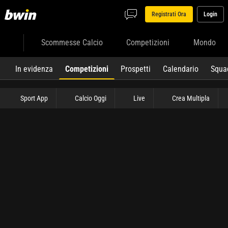
Registrati Ora
Login
Scommesse Calcio
Competizioni
Mondo
In evidenza
Competizioni
Prospetti
Calendario
Squa
Sport App
Calcio Oggi
Live
Crea Multipla