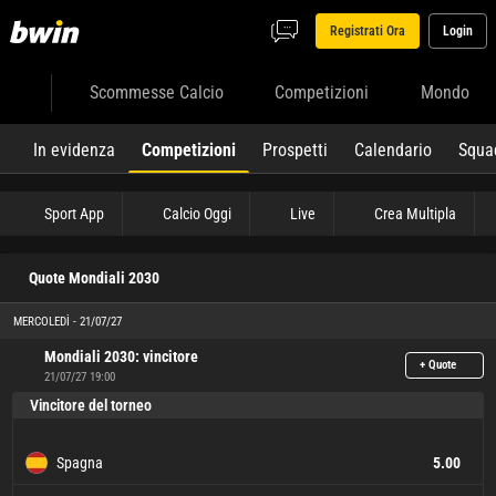
Registrati Ora
Login
Scommesse Calcio
Competizioni
Mondo
In evidenza
Competizioni
Prospetti
Calendario
Squa
Sport App
Calcio Oggi
Live
Crea Multipla
Quote Mondiali 2030
MERCOLEDÌ - 21/07/27
Mondiali 2030: vincitore
+ Quote
21/07/27 19:00
Vincitore del torneo
Spagna
5.00