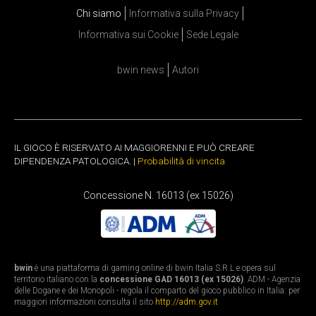
Chi siamo
Informativa sulla Privacy
Informativa sui Cookie
Sede Legale
bwin news
Autori
IL GIOCO È RISERVATO AI MAGGIORENNI E PUÒ CREARE
DIPENDENZA PATOLOGICA. |
Probabilità di vincita
Concessione N. 16013 (ex 15026)
bwin
è una piattaforma di gaming online di bwin Italia S.R.L e opera sul
territorio italiano con la
concessione GAD 16013 (ex 15026)
. ADM - Agenzia
delle Dogane e dei Monopoli - regola il comparto del gioco pubblico in Italia: per
maggiori informazioni consulta il sito
http://adm.gov.it