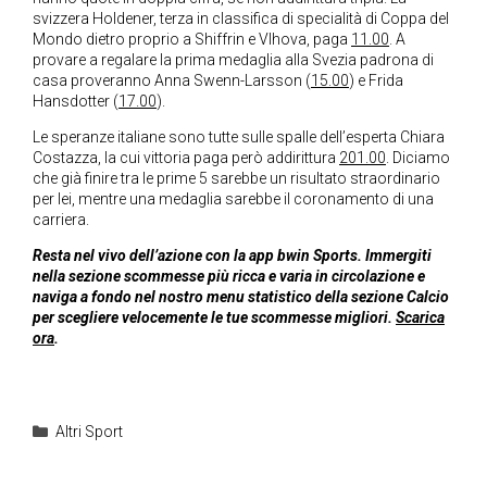
svizzera Holdener, terza in classifica di specialità di Coppa del
Mondo dietro proprio a Shiffrin e Vlhova, paga
11.00
. A
provare a regalare la prima medaglia alla Svezia padrona di
casa proveranno Anna Swenn-Larsson (
15.00
) e Frida
Hansdotter (
17.00
).
Le speranze italiane sono tutte sulle spalle dell’esperta Chiara
Costazza, la cui vittoria paga però addirittura
201.00
. Diciamo
che già finire tra le prime 5 sarebbe un risultato straordinario
per lei, mentre una medaglia sarebbe il coronamento di una
carriera.
Resta nel vivo dell’azione con la app bwin Sports. Immergiti
nella sezione scommesse più ricca e varia in circolazione e
naviga a fondo nel nostro menu statistico della sezione Calcio
per scegliere velocemente le tue scommesse migliori.
Scarica
ora
.
Categorie
Altri Sport