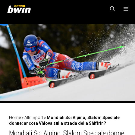
Vai
al
contenuto
MENU
Home
»
Altri Sport
»
Mondiali Sci Alpino, Slalom Speciale
donne: ancora Vhlova sulla strada della Shiffrin?
Mondiali Sci Alpino, Slalom Speciale donne: