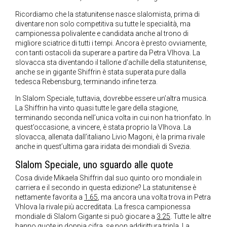
Ricordiamo che la statunitense nasce slalomista, prima di
diventare non solo competitiva su tutte le specialità, ma
campionessa polivalente e candidata anche al trono di
migliore sciatrice di tutti i tempi. Ancora è presto ovviamente,
con tanti ostacoli da superare a partire da Petra Vlhova. La
slovacca sta diventando il tallone d’achille della statunitense,
anche se in gigante Shiffrin è stata superata pure dalla
tedesca Rebensburg, terminando infine terza.
In Slalom Speciale, tuttavia, dovrebbe essere un’altra musica.
La Shiffrin ha vinto quasi tutte le gare della stagione,
terminando seconda nell’unica volta in cui non ha trionfato. In
quest’occasione, a vincere, è stata proprio la Vlhova. La
slovacca, allenata dall’italiano Livio Magoni, è la prima rivale
anche in quest’ultima gara iridata dei mondiali di Svezia.
Slalom Speciale, uno sguardo alle quote
Cosa divide Mikaela Shiffrin dal suo quinto oro mondiale in
carriera e il secondo in questa edizione? La statunitense è
nettamente favorita a
1.65
, ma ancora una volta trova in Petra
Vhlova la rivale più accreditata. La fresca campionessa
mondiale di Slalom Gigante si può giocare a
3.25
. Tutte le altre
hanno quote in doppia cifra, se non addirittura tripla. La