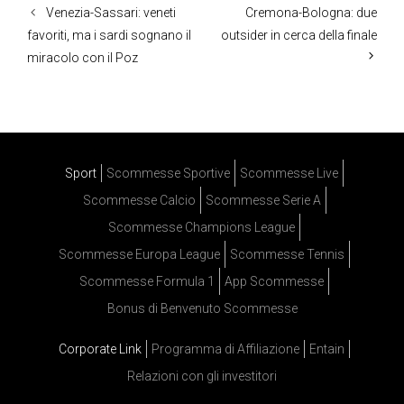
Venezia-Sassari: veneti
Cremona-Bologna: due
favoriti, ma i sardi sognano il
outsider in cerca della finale
miracolo con il Poz
Sport
Scommesse Sportive
Scommesse Live
Scommesse Calcio
Scommesse Serie A
Scommesse Champions League
Scommesse Europa League
Scommesse Tennis
Scommesse Formula 1
App Scommesse
Bonus di Benvenuto Scommesse
Corporate Link
Programma di Affiliazione
Entain
Relazioni con gli investitori