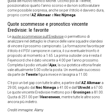
guida del nuovo tecnico Michel. Occhio poi al Twente,
posizionatosi quarto l’anno scorso e da non sottovalutare
come possibile sorpresa, anche se per il titolo è davvero dura,
proprio come l’
AZ Alkmaar
e
Nec Nijmega
.
Quote scommesse e pronostico vincente
Eredivisie: le favorite
Le
quote scommesse sull’Eredivisie
ci permettono di
analizzare nel dettaglio le chance delle varie squadre olandesi
di vincere il prossimo campionato. La formazione favorita per
il titolo è il PSV campione in carica, il cui eventuale trionfo è
proposto al momento a 1.65. La prima outsider ora è resta il
Feyenoord che è dato vincente a 4.00 per l’anno prossimo.
Completa il podio virtuale l’
Ajax
, la cui ipotetica vittoria finale
vale attualmente 5.00 volte la posta. Un eventuale successo
da parte de
Twente
figura invece in lavagna a 11.00.
C’è poi un bel gap con tutte le altre, a partire dall’
AZ Alkmaar
a
29.00, seguito dal
Nec
Nimega
a 41.00 e dall’
Utrecht
a 67.00.
Le quote vincente Eredivisie mettono poi il
Groningen
a 81.00.
Quota di 251.00 per l’
Heerenveen
, mentre tutte le altre sono
ancora più indietro.
Crediti immagine: Alamy