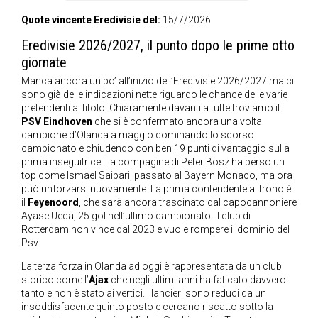
Quote vincente Eredivisie del:
15/7/2026
Eredivisie 2026/2027, il punto dopo le prime otto
giornate
Manca ancora un po’ all’inizio dell’Eredivisie 2026/2027 ma ci
sono già delle indicazioni nette riguardo le chance delle varie
pretendenti al titolo. Chiaramente davanti a tutte troviamo il
PSV Eindhoven
che si è confermato ancora una volta
campione d’Olanda a maggio dominando lo scorso
campionato e chiudendo con ben 19 punti di vantaggio sulla
prima inseguitrice. La compagine di Peter Bosz ha perso un
top come Ismael Saibari, passato al Bayern Monaco, ma ora
può rinforzarsi nuovamente. La prima contendente al trono è
il
Feyenoord
, che sarà ancora trascinato dal capocannoniere
Ayase Ueda, 25 gol nell’ultimo campionato. Il club di
Rotterdam non vince dal 2023 e vuole rompere il dominio del
Psv.
La terza forza in Olanda ad oggi è rappresentata da un club
storico come l’
Ajax
che negli ultimi anni ha faticato davvero
tanto e non è stato ai vertici. I lancieri sono reduci da un
insoddisfacente quinto posto e cercano riscatto sotto la