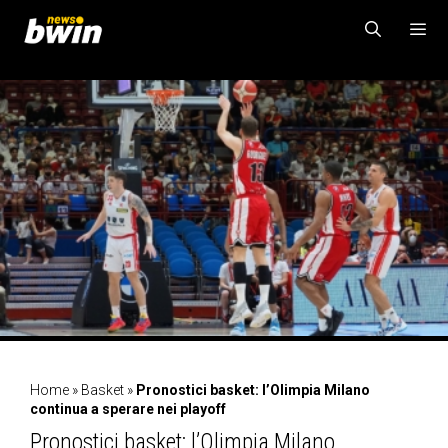
Vai
al
contenuto
MENU
Home
»
Basket
»
Pronostici basket: l’Olimpia Milano
continua a sperare nei playoff
Pronostici basket: l’Olimpia Milano