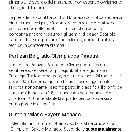
almeno uno scorcio del match, pur non essendo ovviamente
al meglio della forma.
La precedente sconfitta contro il Monaco complica ancora di
più la strada per i playoff, con le speranze che ormai sono
decisamente molto ridotte. La matematica però non
condanna ancora nessuno e gli uomini di coach Scariolo
hanno il dovere di provarci fino in fondo, come ribadito dal
tecnico in conferenza stampa.
Partizan Belgrado-Olympiacos Piraeus
Il match tra Partizan Belgrado e Olympiacos Piraeus
sembrerebbe essere tra i più equilibrati della giornata di
Eurolega. Tra le due squadre, in campo venerdì 24 marzo alle
ore 20.00, è la compagine serba ad essere leggermente
favorita, nonostante il settimo posto in classifica: il trionfo del
Partizan è bancato a 1.80. Il successo dei greci invece è
offerto a 1.90, nonostante la squadra biancorossa sia al
primo posto in classifica.
Olimpia Milano-Bayern Monaco
Il Mediolanum Forum di Milano ospita la sfida cruciale tra
l’Olimpia e il Bayern Monaco. Secondo le
quote attualmente