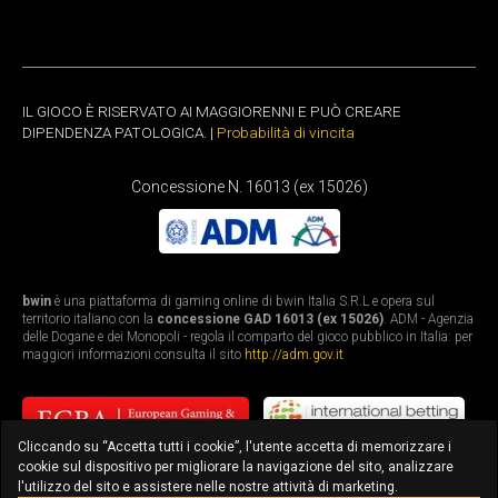
IL GIOCO È RISERVATO AI MAGGIORENNI E PUÒ CREARE
DIPENDENZA PATOLOGICA. |
Probabilità di vincita
Concessione N. 16013 (ex 15026)
bwin
è una piattaforma di gaming online di bwin Italia S.R.L e opera sul
territorio italiano con la
concessione GAD 16013 (ex 15026)
. ADM - Agenzia
delle Dogane e dei Monopoli - regola il comparto del gioco pubblico in Italia: per
maggiori informazioni consulta il sito
http://adm.gov.it
Cliccando su “Accetta tutti i cookie”, l'utente accetta di memorizzare i
cookie sul dispositivo per migliorare la navigazione del sito, analizzare
l'utilizzo del sito e assistere nelle nostre attività di marketing.