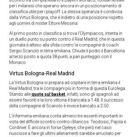
scontro tra Olimpia Milano e Bayern Monaco, fondamentale
per i milanesi che sperano ancora in un posizionamento di
classifica utile per i playoff. La stessa speranza è condivisa
dalla Virtus Bologna, che è indietro di una posizione rispetto
agli uomini di mister Ettore Messina.
Al primo posto in classifica si trova l’Olympiacos, intenta in
un duello punto su punto contro il Real Madrid, che in questa
giornata è atteso alla sfida contro la compagine di coach
Sergio Scariolo in terra emiliana. Chiude il podio il Barcellona
al terzo posto a quota 38 punti, a pari punteggio con il
Monaco.
Virtus Bologna-Real Madrid
La Virtus Bologna si prepara ad ospitare in terra emiliana il
Real Madrid, tra le compagini più in forma di questa Eurolega.
Stando alle
quote sul basket
, infatti, sono gli spagnoli ad
essere favoriti e la loro vittoria è bancata a 1.48. Il successo
della compagine di Scariolo è invece bancato a 2.50.
L’infermeria emiliana conta almeno tre assenti importanti in
vista del difficile scontro contro i Blancos: Teodosic, Pajola e
Cordinier. È ancora in forse Ojeleye, che però nel caso
riuscisse a fare gli ultimi allenamenti sarebbe arruolato per