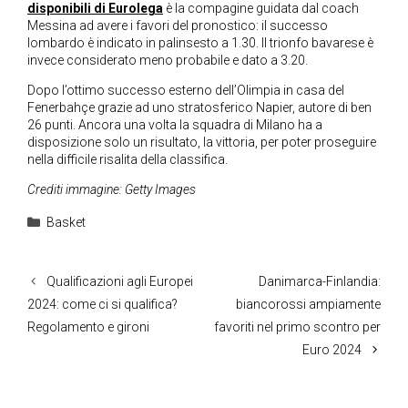
disponibili di Eurolega
è la compagine guidata dal coach
Messina ad avere i favori del pronostico: il successo
lombardo è indicato in palinsesto a 1.30. Il trionfo bavarese è
invece considerato meno probabile e dato a 3.20.
Dopo l’ottimo successo esterno dell’Olimpia in casa del
Fenerbahçe grazie ad uno stratosferico Napier, autore di ben
26 punti. Ancora una volta la squadra di Milano ha a
disposizione solo un risultato, la vittoria, per poter proseguire
nella difficile risalita della classifica.
Crediti immagine: Getty Images
Categorie
Basket
Qualificazioni agli Europei
Danimarca-Finlandia:
2024: come ci si qualifica?
biancorossi ampiamente
Regolamento e gironi
favoriti nel primo scontro per
Euro 2024