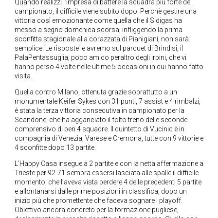
Quando realizzi l’impresa di battere la squadra più forte del
campionato, il difficile viene subito dopo. Perchè gestire una
vittoria così emozionante come quella che il Sidigas ha
messo a segno domenica scorsa, infliggendo la prima
sconfitta stagionale alla corazzata di Pianigiani, non sarà
semplice. Le risposte le avremo sul parquet di Brindisi, il
PalaPentassuglia, poco amico peraltro degli irpini, che vi
hanno perso 4 volte nelle ultime 5 occasioni in cui hanno fatto
visita.
Quella contro Milano, ottenuta grazie soprattutto a un
monumentale Keifer Sykes con 31 punti, 7 assist e 4 rimbalzi,
è stata la terza vittoria consecutiva in campionato per la
Scandone, che ha agganciato il folto treno delle seconde
comprensivo di ben 4 squadre. Il quintetto di Vucinic è in
compagnia di Venezia, Varese e Cremona, tutte con 9 vittorie e
4 sconfitte dopo 13 partite.
L’Happy Casa insegue a 2 partite e con la netta affermazione a
Trieste per 92-71 sembra essersi lasciata alle spalle il difficile
momento, che l’aveva vista perdere 4 delle precedenti 5 partite
e allontanarsi dalle prime posizioni in classifica, dopo un
inizio più che promettente che faceva sognare i playoff.
Obiettivo ancora concreto per la formazione pugliese,