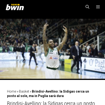
Vai
al
contenuto
MENU
Home
»
Basket
»
Brindisi-Avellino: la Sidigas cerca un
posto al sole, ma in Puglia sarà dura
Brindisi-Avellino: la Sidigas cerca un posto