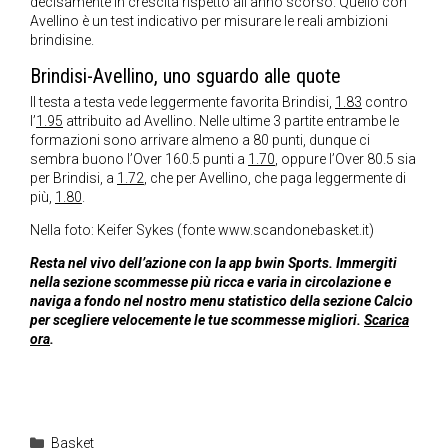
decisamente in crescita rispetto all’anno scorso. Quello con
Avellino è un test indicativo per misurare le reali ambizioni
brindisine.
Brindisi-Avellino, uno sguardo alle quote
Il testa a testa vede leggermente favorita Brindisi,
1.83
contro
l’
1.95
attribuito ad Avellino. Nelle ultime 3 partite entrambe le
formazioni sono arrivare almeno a 80 punti, dunque ci
sembra buono l’Over 160.5 punti a
1.70
, oppure l’Over 80.5 sia
per Brindisi, a
1.72
, che per Avellino, che paga leggermente di
più,
1.80
.
Nella foto: Keifer Sykes (fonte www.scandonebasket.it)
Resta nel vivo dell’azione con la app bwin Sports. Immergiti
nella sezione scommesse più ricca e varia in circolazione e
naviga a fondo nel nostro menu statistico della sezione Calcio
per scegliere velocemente le tue scommesse migliori.
Scarica
ora
.
Categorie
Basket