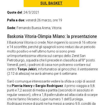
SUL BASKET
Quote del
: 24/3/2021
Palla a due:
venerdì 26 marzo, ore 19
Sede:
Fernando Buesa Arena, Vitoria
Baskonia Vitoria-Olimpia Milano: la presentazione
Il Baskonia Vitoria ci crede. Non inganni lo score di 16 vittorie
e 14 sconfitte, perché gli spagnoli sono reduci da un periodo
molto positivo e nell’ultimo turno si sono presi
un’importantissima vittoria sul campo dello Zenit San
Pietroburgo, squadra che li precede in classifica all’8° posto.
Venerdì, però, i padroni di casa non potranno contare sul
centro
Tonye Jekiri
, infortunatosi al ginocchio: il ventiseienne
(2.12 di altezza) ne avrà almeno per 6 settimane.
Sarò comunque interessante vedere la sfida a colpi di assist
tra
Pierria Henry
e
Sergio Rodriguez
: il primo viaggia a 9,8
punti e 7,2 assist di media a partita (secondo in assoluto in
regular season), oltre a 1,8 palle rubate ad allacciata di scarpe
che ne fanno l’Arsenio Lupin numero 1 dell’Eurolega.
Rodriguez invece di punti ne ha messi a segno 9,9, conditi da