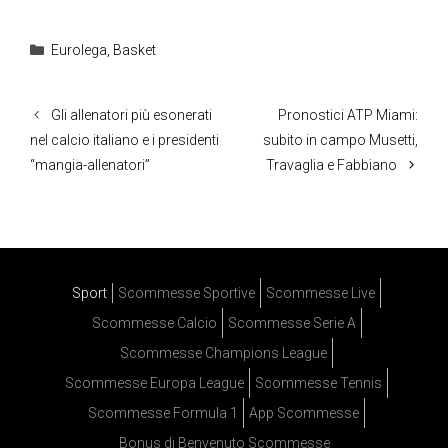
Categorie
Eurolega
,
Basket
Gli allenatori più esonerati
Pronostici ATP Miami:
nel calcio italiano e i presidenti
subito in campo Musetti,
“mangia-allenatori”
Travaglia e Fabbiano
Sport
Scommesse Sportive
Scommesse Live
Scommesse Calcio
Scommesse Serie A
Scommesse Champions League
Scommesse Europa League
Scommesse Tennis
Scommesse Formula 1
App Scommesse
Bonus di Benvenuto Scommesse