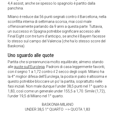
4,4 assist, anche se spesso lo spagnolo è partito dalla
panchina.
Milano è reduce dai 56 punti segnati contro il Barcellona, nella
sconfitta interna di settimana scorsa, mai così male
offensivamente parlando da 9 anni a questa parte. Tuttavia,
un successo in Spagna potrebbe significare accesso alle
Final Eight con tre turni d’anticipo, se anche il Bayern facesse
lo stesso sul campo del Valencia (che ha lo stesso score del
Baskonia).
Uno sguardo alle quote
Partita che si preannuncia molto equilibrate, almeno stando
alle
quote sull’Eurolega
. Padroni di casa leggermente favoriti,
con il segno 1 a 1,72 contro il 2 secco degli ospiti. Milano ha
la 4° miglior difesa dell’Eurolega, la posta in palio è altissima e
questo potrebbe bloccare un po’ la partita, soprattutto nelle
fasi iniziali. Non male dunque l’under 38,5 punti nel 1° quarto a
1,83, così come un generale under 155,5 a 1,70. Simile (1,72),
l’under 19,5 di Milano nel 1° quarto.
BASKONIA-MILANO
UNDER 38,5 1° QUARTO —> QUOTA 1,83