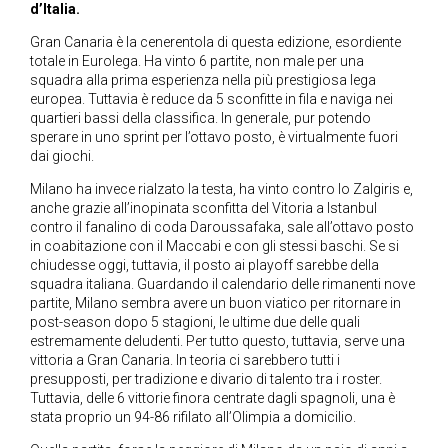
d’Italia.
Gran Canaria è la cenerentola di questa edizione, esordiente
totale in Eurolega. Ha vinto 6 partite, non male per una
squadra alla prima esperienza nella più prestigiosa lega
europea. Tuttavia è reduce da 5 sconfitte in fila e naviga nei
quartieri bassi della classifica. In generale, pur potendo
sperare in uno sprint per l’ottavo posto, è virtualmente fuori
dai giochi.
Milano ha invece rialzato la testa, ha vinto contro lo Zalgiris e,
anche grazie all’inopinata sconfitta del Vitoria a Istanbul
contro il fanalino di coda Daroussafaka, sale all’ottavo posto
in coabitazione con il Maccabi e con gli stessi baschi. Se si
chiudesse oggi, tuttavia, il posto ai playoff sarebbe della
squadra italiana. Guardando il calendario delle rimanenti nove
partite, Milano sembra avere un buon viatico per ritornare in
post-season dopo 5 stagioni, le ultime due delle quali
estremamente deludenti. Per tutto questo, tuttavia, serve una
vittoria a Gran Canaria. In teoria ci sarebbero tutti i
presupposti, per tradizione e divario di talento tra i roster.
Tuttavia, delle 6 vittorie finora centrate dagli spagnoli, una è
stata proprio un 94-86 rifilato all’Olimpia a domicilio.