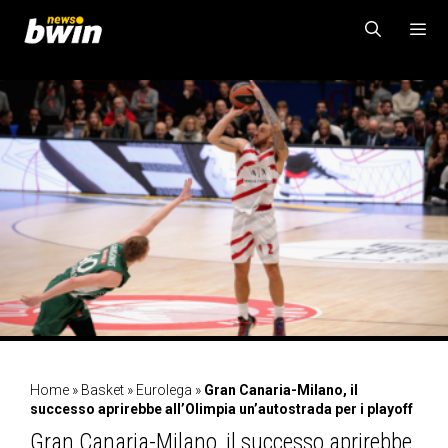
Vai
al
contenuto
MENU
Home
»
Basket
»
Eurolega
»
Gran Canaria-Milano, il
successo aprirebbe all’Olimpia un’autostrada per i playoff
Gran Canaria-Milano, il successo aprirebbe