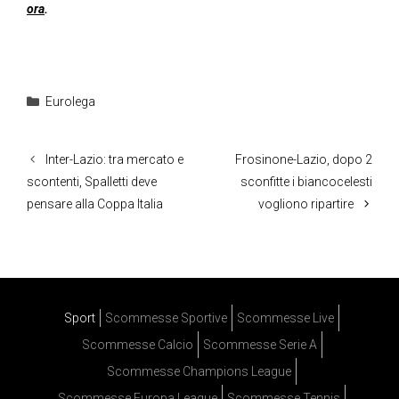
ora
.
Categorie
Eurolega
Inter-Lazio: tra mercato e
Frosinone-Lazio, dopo 2
scontenti, Spalletti deve
sconfitte i biancocelesti
pensare alla Coppa Italia
vogliono ripartire
Sport
Scommesse Sportive
Scommesse Live
Scommesse Calcio
Scommesse Serie A
Scommesse Champions League
Scommesse Europa League
Scommesse Tennis