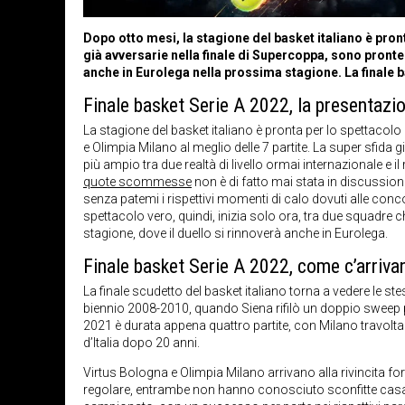
Dopo otto mesi, la stagione del basket italiano è pron
già avversarie nella finale di Supercoppa, sono pronte 
anche in Eurolega nella prossima stagione. La finale b
Finale basket Serie A 2022, la presentazi
La stagione del basket italiano è pronta per lo spettacolo
e Olimpia Milano al meglio delle 7 partite. La super sfida
più ampio tra due realtà di livello ormai internazionale e i
quote scommesse
non è di fatto mai stata in discussion
senza patemi i rispettivi momenti di calo dovuti alle conc
spettacolo vero, quindi, inizia solo ora, tra due squadre
stagione, dove il duello si rinnoverà anche in Eurolega.
Finale basket Serie A 2022, come c’arriva
La finale scudetto del basket italiano torna a vedere le s
biennio 2008-2010, quando Siena rifilò un doppio sweep pro
2021 è durata appena quattro partite, con Milano travolta 
d’Italia dopo 20 anni.
Virtus Bologna e Olimpia Milano arrivano alla rivincita fort
regolare, entrambe non hanno conosciuto sconfitte casaling