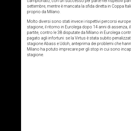
campionato, con un successo per parte nei rispettivi par
settembre, mentre è mancata la sfida diretta in Coppa Itali
proprio da Milano.
Molto diversi sono stati invece i rispettivi percorsi europe
stagione, il ritorno in Eurolega dopo 14 anni di assenza
partite, contro le 38 disputate da Milano in Eurolega cont
pagato agli infortuni: se la Virtus è stata subito penalizz
stagione Abass e Udoh, anteprima dei problemi che hann
Milano ha potuto imprecare per gli stop in cui sono inca
stagione.