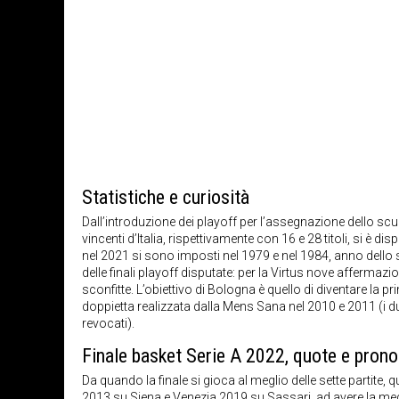
Statistiche e curiosità
Dall’introduzione dei playoff per l’assegnazione dello scude
vincenti d’Italia, rispettivamente con 16 e 28 titoli, si è dis
nel 2021 si sono imposti nel 1979 e nel 1984, anno dello 
delle finali playoff disputate: per la Virtus nove affermazi
sconfitte. L’obiettivo di Bologna è quello di diventare la
doppietta realizzata dalla Mens Sana nel 2010 e 2011 (i d
revocati).
Finale basket Serie A 2022, quote e prono
Da quando la finale si gioca al meglio delle sette partite, q
2013 su Siena e Venezia 2019 su Sassari, ad avere la meg