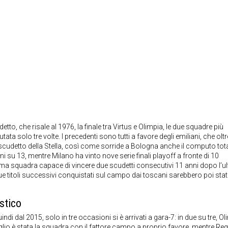
tto, che risale al 1976, la finale tra Virtus e Olimpia, le due squadre più
putata solo tre volte. I precedenti sono tutti a favore degli emiliani, che olt
scudetto della Stella, così come sorride a Bologna anche il computo tot
oni su 13, mentre Milano ha vinto nove serie finali playoff a fronte di 10
 prima squadra capace di vincere due scudetti consecutivi 11 anni dopo l’u
ue titoli successivi conquistati sul campo dai toscani sarebbero poi stat
stico
uindi dal 2015, solo in tre occasioni si è arrivati a gara-7: in due su tre, O
lio è stata la squadra con il fattore campo a proprio favore, mentre Re