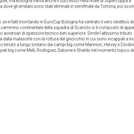
quet, ma Bologna vanta anche il successo nella finale di Supercoppa a
a dove gli emiliani sono stati eliminati in semifinale da Tortona, poi sconf
i: se infatti trionfando in EuroCup Bologna ha centrato il vero obiettivo de
, il cammino continentale della squadra di Scariolo si è composto di app
ro avversari di spessore tecnico ben superiore. Simile l’altissimo tributo
ata dalla malasorte con la rottura del ginocchio in cui sono incappati a ini
o tenuto a lungo lontano dai campi big come Mannion, Hervey e Cordini
ppati big come Melli, Rodriguez, Datome e Shields nel momento topico de