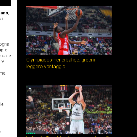
lano,
si
logna
mpre
 dalle
Olympiacos-Fenerbahçe: greci in
ire
leggero vantaggio
ima
le
n