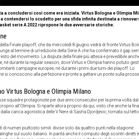
ta a concludersi così come era iniziata. Virtus Bologna e Olimpia Mi
a contendersi lo scudetto per una sfida infinita destinata a rinnovar
asket serie A 2022 ripropone le due avversarie storiche.
one
 della Finale playoff, che da mercoledì 8 giugno vedrà di fronte Virtus Bo
 giunge al termine di un’edizione della Serie A che ha confermato il gap se
l resto del movimento. La disputa della finale più attesa e prevedibile anche
e, né durante la regular season, dove Virtus e Olimpia hanno potuto gest
omitanti campagne europee, né durante i primi due turni dei playoff. Lo
 che si conoscono alla perfezione e pronte a gettare un ponte sulla pross
no Virtus Bologna e Olimpia Milano
tesse squadre protagoniste per due anni consecutivi per la prima volta dal
prio all’Olimpia. Si riparte allora proprio da qui, visto che anche la fina
dalla carica agonistica delle V Nere di Sasha Djordjevic, tornata sul tetto
i di numeri piuttosto simili: divise solo da quattro punti nella stagione
he sul suolo italiano. In parità anche il computo degli scontri diretti i