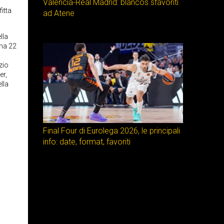
Valencia-Real Madrid: blancos sfavoriti
itta
ad Atene
lla
ena 22
zio
er,
lla
Final Four di Eurolega 2026, le principali
info: date, format, favoriti