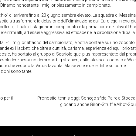
a Dinamo nonostante il miglior piazzamento in campionato.
rischio” di arrivare fino al 20 giugno sembra elevato. La squadra di Messina
scita a trasformare la delusione dell’eliminazione dall’Eurolega in energi
ccellenti, il finale di stagione in campionato e la prima parte dei playoff h
ere ritmi alti, ad essere aggressiva ed efficace nella circolazione di palla.
ita. E’ il miglior attacco del campionato, e potrà contare su uno zoccolo
nde ex Hackett, che oltre a duttilità, carisma, esperienza ed equilibrio tat
odosic, ha portato al gruppo di Scariolo quel plus rappresentato dal prop
 escludere nessuno dei propri big stranieri, dallo stesso Teodosic a We
te che vedono la Virtus favorita. Ma se volete delle dritte su come
uzioni sono tante.
o per il
Pronostici tennis oggi: Sonego sfida Paire a Stoccar
giocano anche Giron-Struff e Albot-So