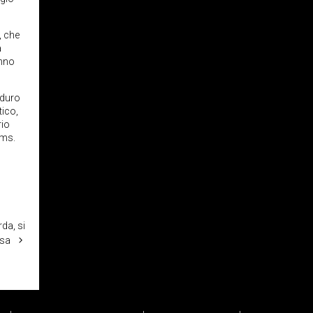
, che
a
anno
 duro
tico,
rio
ems.
da, si
usa