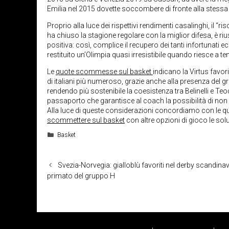
Emilia nel 2015 dovette soccombere di fronte alla stess
Proprio alla luce dei rispettivi rendimenti casalinghi, il “
ha chiuso la stagione regolare con la miglior difesa, è riu
positiva: così, complice il recupero dei tanti infortunati e
restituito un’Olimpia quasi irresistibile quando riesce a ten
Le
quote scommesse sul basket
indicano la Virtus favor
di italiani più numeroso, grazie anche alla presenza del gra
rendendo più sostenibile la coesistenza tra Belinelli e Te
passaporto che garantisce al coach la possibilità di non
Alla luce di queste considerazioni concordiamo con le quo
scommettere sul basket
con altre opzioni di gioco le sol
Categorie
Basket
Svezia-Norvegia: gialloblù favoriti nel derby scandinav
primato del gruppo H