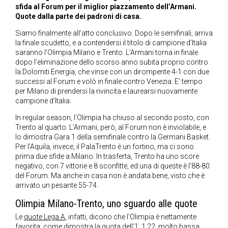
sfida al Forum per il miglior piazzamento dell’Armani.
Quote dalla parte dei padroni di casa.
Siamo finalmente all’atto conclusivo. Dopo le semifinali, arriva
la finale scudetto, e a contendersi il titolo di campione d’Italia
saranno l’Olimpia Milano e Trento. L’Armani torna in finale
dopo l’eliminazione dello scorso anno subita proprio contro
la Dolomiti Energia, che vinse con un dirompente 4-1 con due
successi al Forum e volò in finale contro Venezia. E’ tempo
per Milano di prendersi la rivincita e laurearsi nuovamente
campione d’Italia.
In regular season, l’Olimpia ha chiuso al secondo posto, con
Trento al quarto. L’Armani, però, al Forum non è inviolabile, e
lo dimostra Gara 1 della semifinale contro la Germani Basket.
Per l’Aquila, invece, il PalaTrento è un fortino, ma ci sono
prima due sfide a Milano. In trasferta, Trento ha uno score
negativo, con 7 vittorie e 8 sconfitte, ed una di queste è l’88-80
del Forum. Ma anche in casa non è andata bene, visto che è
arrivato un pesante 55-74.
Olimpia Milano-Trento, uno sguardo alle quote
Le
quote Lega A
, infatti, dicono che l’Olimpia è nettamente
favorita, come dimostra la quota dell’1: 1.22, molto bassa