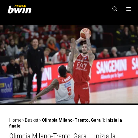
Vai
al
contenuto
MENU
Home
»
Basket
»
Olimpia Milano-Trento, Gara 1: inizia la
finale!
Olimpia Milano-Trento, Gara 1: inizia la