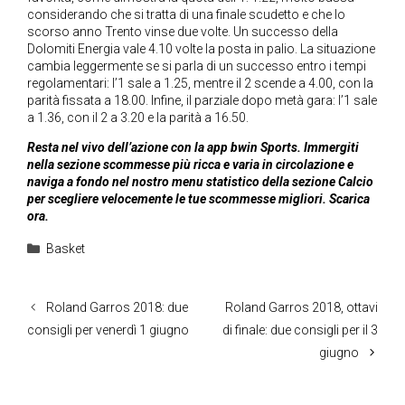
considerando che si tratta di una finale scudetto e che lo
scorso anno Trento vinse due volte. Un successo della
Dolomiti Energia vale 4.10 volte la posta in palio. La situazione
cambia leggermente se si parla di un successo entro i tempi
regolamentari: l’1 sale a 1.25, mentre il 2 scende a 4.00, con la
parità fissata a 18.00. Infine, il parziale dopo metà gara: l’1 sale
a 1.36, con il 2 a 3.20 e la parità a 16.50.
Resta nel vivo dell’azione con la app bwin Sports. Immergiti
nella sezione scommesse più ricca e varia in circolazione e
naviga a fondo nel nostro menu statistico della sezione Calcio
per scegliere velocemente le tue scommesse migliori.
Scarica
ora.
Categorie
Basket
Roland Garros 2018: due
Roland Garros 2018, ottavi
consigli per venerdì 1 giugno
di finale: due consigli per il 3
giugno