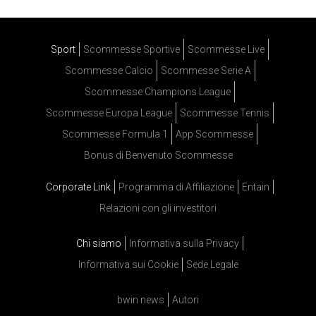
Sport
Scommesse Sportive
Scommesse Live
Scommesse Calcio
Scommesse Serie A
Scommesse Champions League
Scommesse Europa League
Scommesse Tennis
Scommesse Formula 1
App Scommesse
Bonus di Benvenuto Scommesse
Corporate Link
Programma di Affiliazione
Entain
Relazioni con gli investitori
Chi siamo
Informativa sulla Privacy
Informativa sui Cookie
Sede Legale
bwin news
Autori