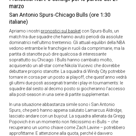
marzo
San Antonio Spurs-Chicago Bulls (ore 1:30
italiane)
Apriamo i nostri
pronostici sul basket
con Spurs-Bulls, un
match tra due squadre che hanno avuto periodi da assolute
dominatrici nell’ultimo trentennio. Gli attuali equilibri della NBA
vedono entrambe le franchigie in ruoli da comprimarie, ma la
partita di stanotte può dire qualcosa di interessante
soprattutto su Chicago. I Bulls hanno cambiato molto,
acquisendo un all-star come Nikola Vucevic che dovrebbe
debuttare proprio stanotte. La squadra di Windy City potrebbe
tornare in corsa per un posto ai playoff, che quest’anno vedrà
gli ultimi due posti assegnati tramite i play-in tournaments: le
squadre dal sesto al decimo posto si giocheranno l’accesso
alla post-season in una serie di partite supplementari.
In una situazione abbastanza simile sono i San Antonio
Spurs, che però hanno appena salutato Lamarcus Aldridge,
lasciato andare con un buyout. La squadra allenata da Gregg
Popovich è in un momento non felicissimo e i Bulls – che
recuperano un uomo chiave come Zach Lavine – potrebbero
approfittarne. E attenzione alla quota, perché è davvero