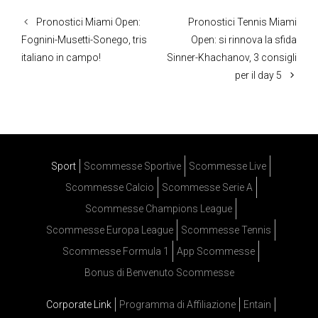
Pronostici Miami Open:
Pronostici Tennis Miami
Fognini-Musetti-Sonego, tris
Open: si rinnova la sfida
italiano in campo!
Sinner-Khachanov, 3 consigli
per il day 5
Sport
Scommesse Sportive
Scommesse Live
Scommesse Calcio
Scommesse Serie A
Scommesse Champions League
Scommesse Europa League
Scommesse Tennis
Scommesse Formula 1
App Scommesse
Bonus di Benvenuto Scommesse
Corporate Link
Programma di Affiliazione
Entain