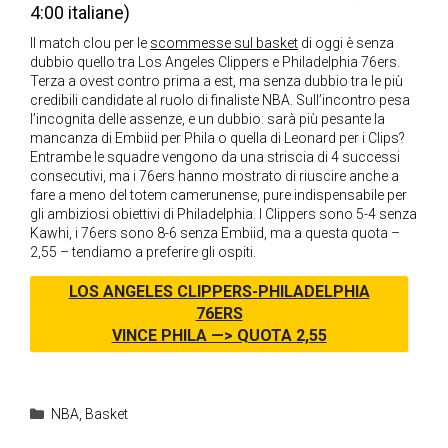
4:00 italiane)
Il match clou per le
scommesse sul basket
di oggi è senza
dubbio quello tra Los Angeles Clippers e Philadelphia 76ers.
Terza a ovest contro prima a est, ma senza dubbio tra le più
credibili candidate al ruolo di finaliste NBA. Sull’incontro pesa
l’incognita delle assenze, e un dubbio: sarà più pesante la
mancanza di Embiid per Phila o quella di Leonard per i Clips?
Entrambe le squadre vengono da una striscia di 4 successi
consecutivi, ma i 76ers hanno mostrato di riuscire anche a
fare a meno del totem camerunense, pure indispensabile per
gli ambiziosi obiettivi di Philadelphia. I Clippers sono 5-4 senza
Kawhi, i 76ers sono 8-6 senza Embiid, ma a questa quota –
2,55 – tendiamo a preferire gli ospiti.
LOS ANGELES CLIPPERS-PHILADELPHIA
76ERS
VINCE PHILA —> QUOTA 2,55
Categorie
NBA
,
Basket