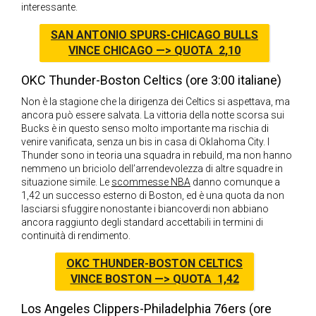
interessante.
SAN ANTONIO SPURS-CHICAGO BULLS
VINCE CHICAGO —> QUOTA 2,10
OKC Thunder-Boston Celtics (ore 3:00 italiane)
Non è la stagione che la dirigenza dei Celtics si aspettava, ma
ancora può essere salvata. La vittoria della notte scorsa sui
Bucks è in questo senso molto importante ma rischia di
venire vanificata, senza un bis in casa di Oklahoma City. I
Thunder sono in teoria una squadra in rebuild, ma non hanno
nemmeno un briciolo dell’arrendevolezza di altre squadre in
situazione simile. Le
scommesse NBA
danno comunque a
1,42 un successo esterno di Boston, ed è una quota da non
lasciarsi sfuggire nonostante i biancoverdi non abbiano
ancora raggiunto degli standard accettabili in termini di
continuità di rendimento.
OKC THUNDER-BOSTON CELTICS
VINCE BOSTON —> QUOTA 1,42
Los Angeles Clippers-Philadelphia 76ers (ore