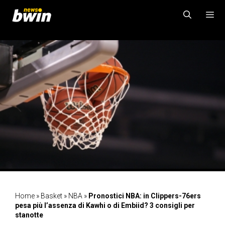
Vai
al
contenuto
MENU
Home
»
Basket
»
NBA
»
Pronostici NBA: in Clippers-76ers
pesa più l’assenza di Kawhi o di Embiid? 3 consigli per
stanotte