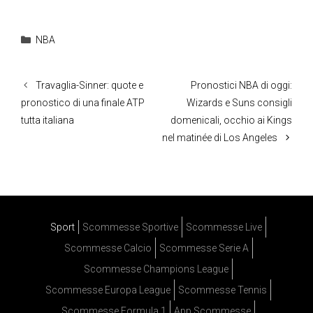
Categorie
NBA
Travaglia-Sinner: quote e
Pronostici NBA di oggi:
pronostico di una finale ATP
Wizards e Suns consigli
tutta italiana
domenicali, occhio ai Kings
nel matinée di Los Angeles
Sport
Scommesse Sportive
Scommesse Live
Scommesse Calcio
Scommesse Serie A
Scommesse Champions League
Scommesse Europa League
Scommesse Tennis
Scommesse Formula 1
App Scommesse