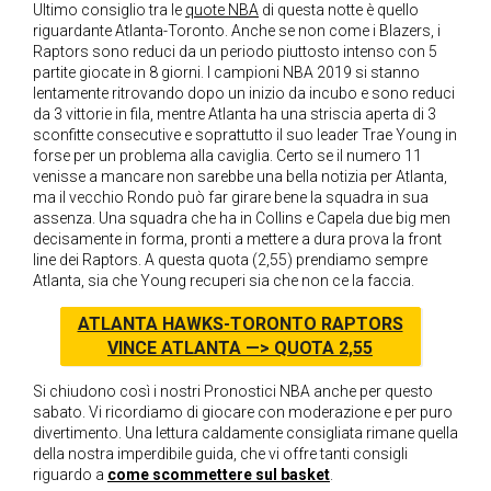
Ultimo consiglio tra le
quote NBA
di questa notte è quello
riguardante Atlanta-Toronto. Anche se non come i Blazers, i
Raptors sono reduci da un periodo piuttosto intenso con 5
partite giocate in 8 giorni. I campioni NBA 2019 si stanno
lentamente ritrovando dopo un inizio da incubo e sono reduci
da 3 vittorie in fila, mentre Atlanta ha una striscia aperta di 3
sconfitte consecutive e soprattutto il suo leader Trae Young in
forse per un problema alla caviglia. Certo se il numero 11
venisse a mancare non sarebbe una bella notizia per Atlanta,
ma il vecchio Rondo può far girare bene la squadra in sua
assenza. Una squadra che ha in Collins e Capela due big men
decisamente in forma, pronti a mettere a dura prova la front
line dei Raptors. A questa quota (2,55) prendiamo sempre
Atlanta, sia che Young recuperi sia che non ce la faccia.
ATLANTA HAWKS-TORONTO RAPTORS
VINCE ATLANTA —> QUOTA 2,55
Si chiudono così i nostri Pronostici NBA anche per questo
sabato. Vi ricordiamo di giocare con moderazione e per puro
divertimento. Una lettura caldamente consigliata rimane quella
della nostra imperdibile guida, che vi offre tanti consigli
riguardo a
come scommettere sul basket
.