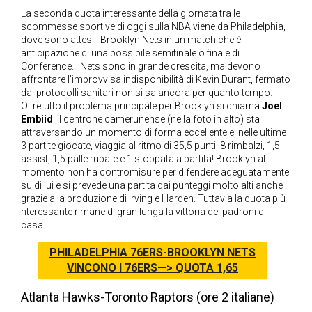
La seconda quota interessante della giornata tra le
scommesse sportive
di oggi sulla NBA viene da Philadelphia,
dove sono attesi i Brooklyn Nets in un match che è
anticipazione di una possibile semifinale o finale di
Conference. I Nets sono in grande crescita, ma devono
affrontare l’improvvisa indisponibilità di Kevin Durant, fermato
dai protocolli sanitari non si sa ancora per quanto tempo.
Oltretutto il problema principale per Brooklyn si chiama
Joel
Embiid
: il centrone camerunense (nella foto in alto) sta
attraversando un momento di forma eccellente e, nelle ultime
3 partite giocate, viaggia al ritmo di 35,5 punti, 8 rimbalzi, 1,5
assist, 1,5 palle rubate e 1 stoppata a partita! Brooklyn al
momento non ha contromisure per difendere adeguatamente
su di lui e si prevede una partita dai punteggi molto alti anche
grazie alla produzione di Irving e Harden. Tuttavia la quota più
nteressante rimane di gran lunga la vittoria dei padroni di
casa.
PHILADELPHIA 76ERS-BROOKLYN NETS
VINCONO I 76ERS—> QUOTA 1,65
Atlanta Hawks-Toronto Raptors (ore 2 italiane)