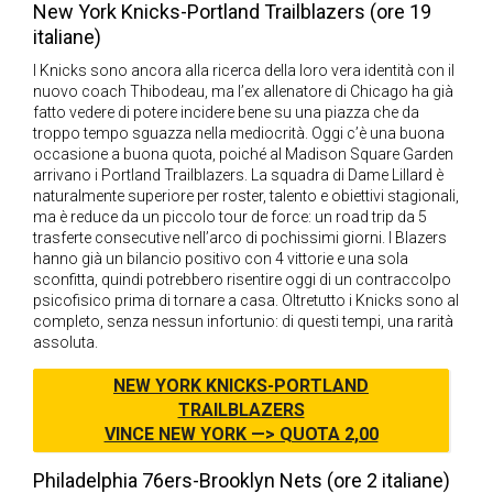
New York Knicks-Portland Trailblazers (ore 19
italiane)
I Knicks sono ancora alla ricerca della loro vera identità con il
nuovo coach Thibodeau, ma l’ex allenatore di Chicago ha già
fatto vedere di potere incidere bene su una piazza che da
troppo tempo sguazza nella mediocrità. Oggi c’è una buona
occasione a buona quota, poiché al Madison Square Garden
arrivano i Portland Trailblazers. La squadra di Dame Lillard è
naturalmente superiore per roster, talento e obiettivi stagionali,
ma è reduce da un piccolo tour de force: un road trip da 5
trasferte consecutive nell’arco di pochissimi giorni. I Blazers
hanno già un bilancio positivo con 4 vittorie e una sola
sconfitta, quindi potrebbero risentire oggi di un contraccolpo
psicofisico prima di tornare a casa. Oltretutto i Knicks sono al
completo, senza nessun infortunio: di questi tempi, una rarità
assoluta.
NEW YORK KNICKS-PORTLAND
TRAILBLAZERS
VINCE NEW YORK —> QUOTA 2,00
Philadelphia 76ers-Brooklyn Nets (ore 2 italiane)