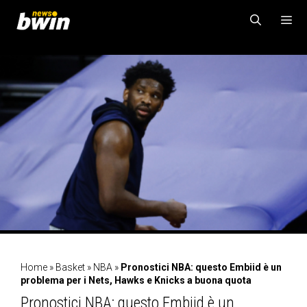
Vai
al
contenuto
MENU
Home
»
Basket
»
NBA
»
Pronostici NBA: questo Embiid è un
problema per i Nets, Hawks e Knicks a buona quota
Pronostici NBA: questo Embiid è un