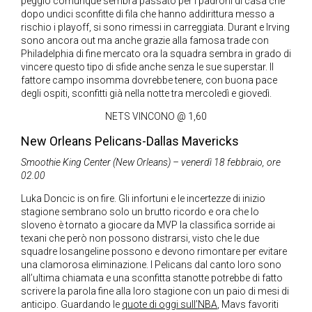
peggio comunque sembra passato per i padroni di casa che
dopo undici sconfitte di fila che hanno addirittura messo a
rischio i playoff, si sono rimessi in carreggiata. Durant e Irving
sono ancora out ma anche grazie alla famosa trade con
Philadelphia di fine mercato ora la squadra sembra in grado di
vincere questo tipo di sfide anche senza le sue superstar. Il
fattore campo insomma dovrebbe tenere, con buona pace
degli ospiti, sconfitti già nella notte tra mercoledì e giovedì.
NETS VINCONO @ 1,60
New Orleans Pelicans-Dallas Mavericks
Smoothie King Center (New Orleans) – venerdì 18 febbraio, ore
02.00
Luka Doncic is on fire. Gli infortuni e le incertezze di inizio
stagione sembrano solo un brutto ricordo e ora che lo
sloveno è tornato a giocare da MVP la classifica sorride ai
texani che però non possono distrarsi, visto che le due
squadre losangeline possono e devono rimontare per evitare
una clamorosa eliminazione. I Pelicans dal canto loro sono
all’ultima chiamata e una sconfitta stanotte potrebbe di fatto
scrivere la parola fine alla loro stagione con un paio di mesi di
anticipo. Guardando le
quote di oggi sull’NBA
, Mavs favoriti