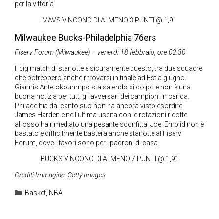
per la vittoria.
MAVS VINCONO DI ALMENO 3 PUNTI @ 1,91
Milwaukee Bucks-Philadelphia 76ers
Fiserv Forum (Milwaukee) – venerdì 18 febbraio, ore 02.30
Il big match di stanotte è sicuramente questo, tra due squadre
che potrebbero anche ritrovarsi in finale ad Est a giugno.
Giannis Antetokounmpo sta salendo di colpo e non è una
buona notizia per tutti gli avversari dei campioni in carica.
Philadelhia dal canto suo non ha ancora visto esordire
James Harden e nell’ultima uscita con le rotazioni ridotte
all’osso ha rimediato una pesante sconfitta. Joel Embiid non è
bastato e difficilmente basterà anche stanotte al Fiserv
Forum, dove i favori sono per i padroni di casa.
BUCKS VINCONO DI ALMENO 7 PUNTI @ 1,91
Crediti Immagine: Getty Images
Categorie
Basket
,
NBA