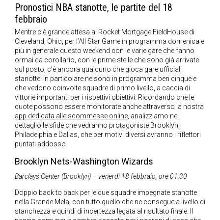
Pronostici NBA stanotte, le partite del 18
febbraio
Mentre c’è grande attesa al Rocket Mortgage FieldHouse di
Cleveland, Ohio, per l’All Star Game in programma domenica e
più in generale questo weekend con le varie gare che fanno
ormai da corollario, con le prime stelle che sono già arrivate
sul posto, c’è ancora qualcuno che gioca gare ufficiali
stanotte. In particolare ne sono in programma ben cinque e
che vedono coinvolte squadre di primo livello, a caccia di
vittorie importanti per i rispettivi obiettivi. Ricordando che le
quote possono essere monitorate anche attraverso la nostra
app dedicata alle scommesse online
, analizziamo nel
dettaglio le sfide che vedranno protagoniste Brooklyn,
Philadelphia e Dallas, che per motivi diversi avranno i riflettori
puntati addosso.
Brooklyn Nets-Washington Wizards
Barclays Center (Brooklyn) – venerdì 18 febbraio, ore 01.30
Doppio back to back per le due squadre impegnate stanotte
nella Grande Mela, con tutto quello che ne consegue a livello di
stanchezza e quindi di incertezza legata al risultato finale. Il