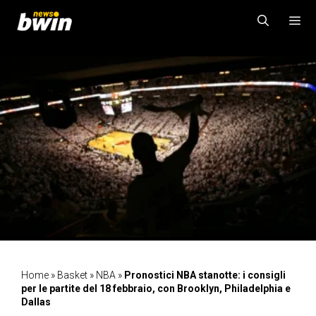
Vai
al
contenuto
MENU
Home
»
Basket
»
NBA
»
Pronostici NBA stanotte: i consigli
per le partite del 18 febbraio, con Brooklyn, Philadelphia e
Dallas