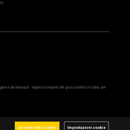
le
ane e dei Monopoli - regola il comparto del gioco pubblico in Italia: per
Accetta tutti i cookie
Impostazioni cookie