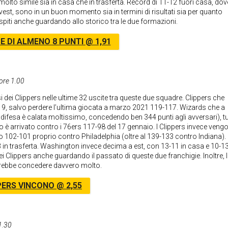
to simile sia in casa che in trasferta. Record di 11-12 fuori casa, dov
ovest, sono in un buon momento sia in termini di risultati sia per quanto
ospiti anche guardando allo storico tra le due formazioni.
E DI ALMENO 8 PUNTI @ 1,91
ore 1.00
 dei Clippers nelle ultime 32 uscite tra queste due squadre. Clippers che
19, salvo perdere l’ultima giocata a marzo 2021 119-117. Wizards che a
difesa è calata moltissimo, concedendo ben 344 punti agli avversari), tu
tto è arrivato contro i 76ers 117-98 del 17 gennaio. I Clippers invece veng
mo 102-101 proprio contro Philadelphia (oltre al 139-133 contro Indiana).
in trasferta. Washington invece decima a est, con 13-11 in casa e 10-1
ei Clippers anche guardando il passato di queste due franchigie. Inoltre, 
trebbe concedere davvero molto.
PERS VINCONO @ 2,55
1.30