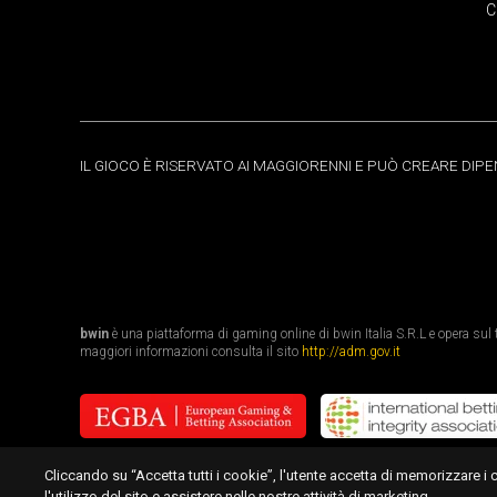
C
IL GIOCO È RISERVATO AI MAGGIORENNI E PUÒ CREARE DIP
bwin
è una piattaforma di gaming online di bwin Italia S.R.L e opera sul te
maggiori informazioni consulta il sito
http://adm.gov.it
Cliccando su “Accetta tutti i cookie”, l'utente accetta di memorizzare i 
l'utilizzo del sito e assistere nelle nostre attività di marketing.