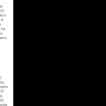
di
-101
ets è
 di
e
, ha
za
tiamo
0.
ta,
emphis
 37
iù
20,
ueste