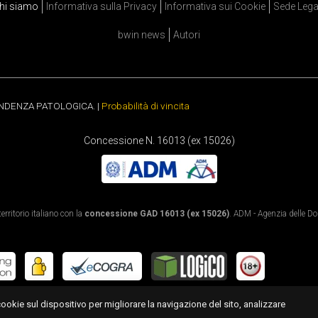
hi siamo
Informativa sulla Privacy
Informativa sui Cookie
Sede Lega
bwin news
Autori
ENDENZA PATOLOGICA. |
Probabilità di vincita
Concessione N. 16013 (ex 15026)
rritorio italiano con la
concessione GAD 16013 (ex 15026)
. ADM - Agenzia delle Dog
cookie sul dispositivo per migliorare la navigazione del sito, analizzare
scopri il bonus fino a 3.010€