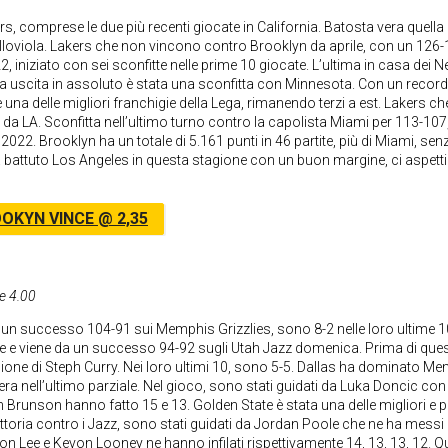
rs, comprese le due più recenti giocate in California. Batosta vera quella 
alloviola. Lakers che non vincono contro Brooklyn da aprile, con un 126
, iniziato con sei sconfitte nelle prime 10 giocate. L’ultima in casa dei N
ima uscita in assoluto è stata una sconfitta con Minnesota. Con un record
una delle migliori franchigie della Lega, rimanendo terzi a est. Lakers ch
 da LA. Sconfitta nell’ultimo turno contro la capolista Miami per 113-107
022. Brooklyn ha un totale di 5.161 punti in 46 partite, più di Miami, sen
 battuto Los Angeles in questa stagione con un buon margine, ci aspet
OKYN VINCE @ 2,35
e 4.00
con un successo 104-91 sui Memphis Grizzlies, sono 8-2 nelle loro ultime 1
ite e viene da un successo 94-92 sugli Utah Jazz domenica. Prima di ques
one di Steph Curry. Nei loro ultimi 10, sono 5-5. Dallas ha dominato M
ciera nell’ultimo parziale. Nel gioco, sono stati guidati da Luka Doncic con
n Brunson hanno fatto 15 e 13. Golden State è stata una delle migliori e p
ttoria contro i Jazz, sono stati guidati da Jordan Poole che ne ha messi 
n Lee e Kevon Looney ne hanno infilati rispettivamente 14, 13, 13, 12. Q