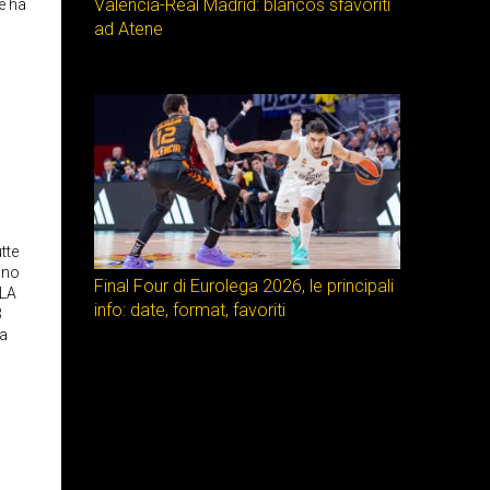
Valencia-Real Madrid: blancos sfavoriti
e ha
ad Atene
tte
ono
Final Four di Eurolega 2026, le principali
 LA
info: date, format, favoriti
3
la