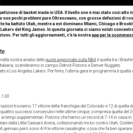
izione di basket made in USA. Il livello non è mai stato così alto i
o non pochi problemi pure Oltreoceano, con grosse defezioni di ros
otte ha battuto Utah, mentre a est dominano Miami, Chicago e Brookl
i Lakers del King James. In questa giornata ci siamo voluti concentr
stons. Per tutti gli aggiornamenti, c’è la nostra
app per le scommes
te
lla nostra analisi delle
quote aggiornate sulla NBA
è quella tra i Wash
00 italiana, scenderanno in campo Detroit Pistons e Denver Nuggets.
s e Los Angeles Lakers. Per finire, l’ultima gara in programma è quella
e 1.00
mazioni troviamo 17 vittorie della franchigia del Colorado e 12 di quella d
uattro successi consecutivi nelle ultime cinque, compresa quella del 24
3 ai tempi supplementari. Pistons che hanno un record di 7-14 in casa in
tani dalla Little Caesars Arena, collezionando tre ko contro Utah, Golden
A gennaio però sono 4/4 le vittorie casalinghe, cosa che fa ben sperare.