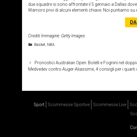
due squadre si sono affrontate il 5 gennaio a Dallas dov
Warriors privi di alcuni elementi chiave. Noi puntiamo su un
DA
Crediti Immagine: Getty Images
Categorie
Basket
,
NBA
Pronostici Australian Open: Bolelli e Fognini nel doppi
Medvedev contro Auger-Aliassime, 4 consigli per i quarti d
Sport
Scommesse Sportive
Scommesse Live
Sco
Sc
Cor