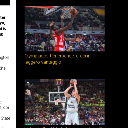
n
ter.
yn,
are,
se
Olympiacos-Fenerbahçe: greci in
ington
leggero vantaggio
 che
el
, coi
 State