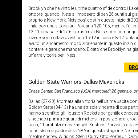
Brooklyn che ha vinto le ultime quattro sfide contro i Lake
ottobre, quando i Nets si imposero di ben 26 punti sui gi
proprio a New York. Nets così così in questo inizio di 2022
finita con una vittoria sui Pelicans 120-105, mentre l’ult
12-11 in casa e di 17-6 in trasferta i Nets sono comunque 
invece sono ottavi ovest con 15-12 in casa e 8-12 lontani
avuto un andamento molto altalenante in questo inizio di 2
contare le gare che mancano. E dato che Brooklyn ha già
un’altra vittoria per i Nets.
BRO
Golden State Warriors-Dallas Mavericks
Chase Center, San Francisco (USA) mercoledì 26 gennaio, or
Dallas (27-20) è tornata alla vittoria nell’ultima uscita 
Golden State (34-13) ha una striscia vincente di due part
hanno sconfitto gli Houston Rockets per gentile concessi
vincendo i primi tre quarti di mettersi in posizione di cro
punti, 11 rimbalzi e nove assist. Kristaps Porzingis e Jale
consistenti squadre della NBA in questa stagione. Nella vi
mentre Andrew Wiggins, Steph Curry, Otto Porter Jr, Damio