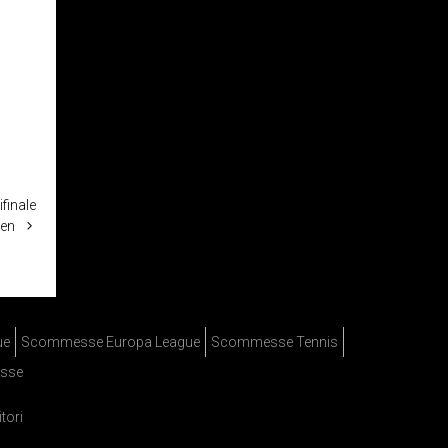
finale
pen
ue
Scommesse Europa League
Scommesse Tennis
sse
itori