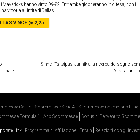
e i Mavericks hanno vinto 99-82. Entrambe giocheranno in difesa, con i
a vittoria al limite di Dallas.
LLAS VINCE @ 2,25
o,
Sinner-Tsitsipas: Jannik alla ricerca del sogno semi
i finale
Australian O
mmesse Calcio
Scommesse Serie A
Scommesse Champions Leag
ommesse Formula 1
App Scommesse
Bonus di Benvenuto Scomme
porate Link
Programma di Affiliazione
Entain
Relazioni con gli invest