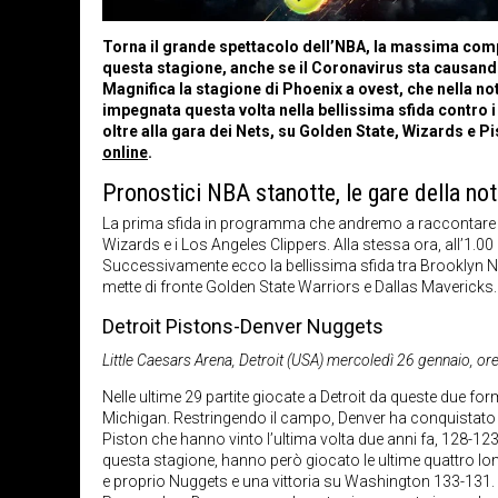
Torna il grande spettacolo dell’NBA, la massima compet
questa stagione, anche se il Coronavirus sta causand
Magnifica la stagione di Phoenix a ovest, che nella n
impegnata questa volta nella bellissima sfida contro 
oltre alla gara dei Nets, su Golden State, Wizards e Pi
online
.
Pronostici NBA stanotte, le gare della not
La prima sfida in programma che andremo a raccontare ne
Wizards e i Los Angeles Clippers. Alla stessa ora, all’1.
Successivamente ecco la bellissima sfida tra Brooklyn Net
mette di fronte Golden State Warriors e Dallas Mavericks.
Detroit Pistons-Denver Nuggets
Little Caesars Arena, Detroit (USA) mercoledì 26 gennaio, or
Nelle ultime 29 partite giocate a Detroit da queste due for
Michigan. Restringendo il campo, Denver ha conquistato q
Piston che hanno vinto l’ultima volta due anni fa, 128-12
questa stagione, hanno però giocato le ultime quattro lon
e proprio Nuggets e una vittoria su Washington 133-131. 