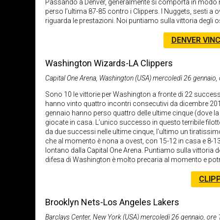
Passando a Denver, generalmente si comporta in modo mol
perso l’ultima 87-85 contro i Clippers. I Nuggets, sesti a 
riguarda le prestazioni. Noi puntiamo sulla vittoria degli 
DENVER VINC
Washington Wizards-LA Clippers
Capital One Arena, Washington (USA) mercoledì 26 gennaio, 
Sono 10 le vittorie per Washington a fronte di 22 successi
hanno vinto quattro incontri consecutivi da dicembre 20
gennaio hanno perso quattro delle ultime cinque (dove la 
giocate in casa. L’unico successo in questo terribile filo
da due successi nelle ultime cinque, l’ultimo un tiratissi
che al momento è nona a ovest, con 15-12 in casa e 8-13 
lontano dalla Capital One Arena. Puntiamo sulla vittoria d
difesa di Washington è molto precaria al momento e po
CLIP
Brooklyn Nets-Los Angeles Lakers
Barclays Center, New York (USA) mercoledì 26 gennaio, ore 