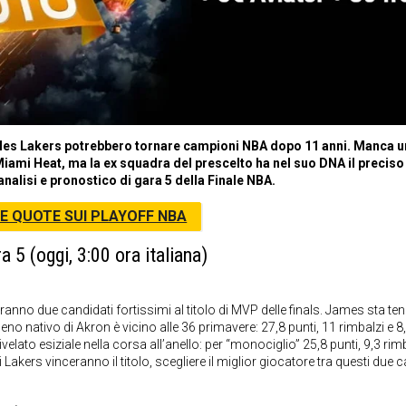
geles Lakers potrebbero tornare campioni NBA dopo 11 anni. Manca u
Miami Heat, ma la ex squadra del prescelto ha nel suo DNA il preciso
alisi e pronostico di gara 5 della Finale NBA.
E QUOTE SUI PLAYOFF NBA
 5 (oggi, 3:00 ora italiana)
anno due candidati fortissimi al titolo di MVP delle finals. James sta t
o nativo di Akron è vicino alle 36 primavere: 27,8 punti, 11 rimbalzi e 8
velato esiziale nella corsa all’anello: per “monociglio” 25,8 punti, 9,3 rim
 Lakers vinceranno il titolo, scegliere il miglior giocatore tra questi due