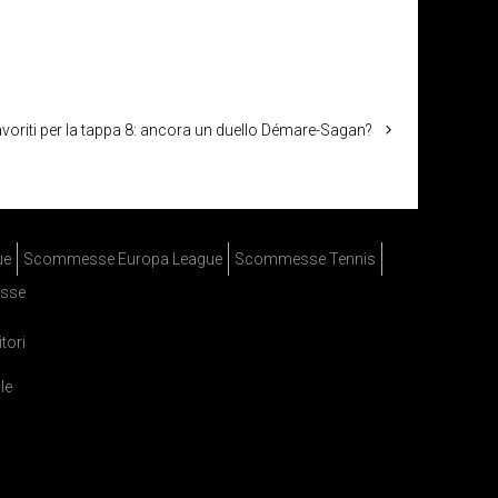
favoriti per la tappa 8: ancora un duello Démare-Sagan?
ue
Scommesse Europa League
Scommesse Tennis
sse
itori
le