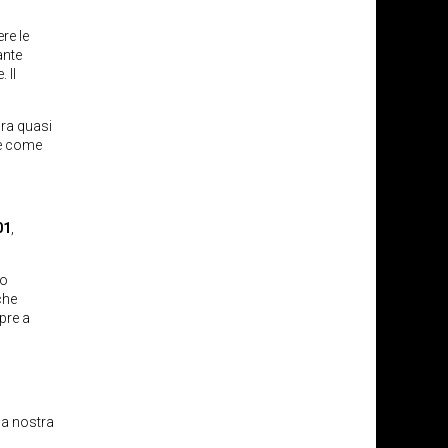
re le
ante
 Il
dra quasi
re come
01
,
zo
che
pre a
la nostra