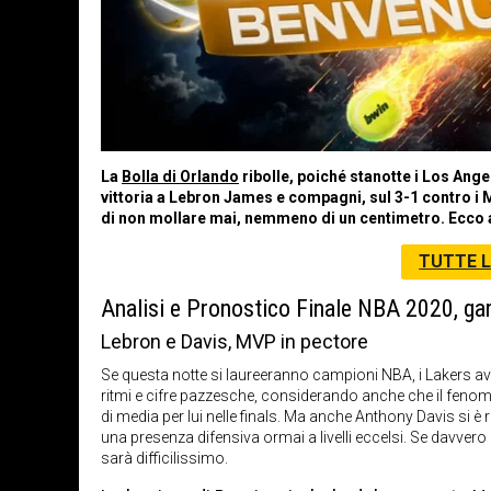
La
Bolla
di Orlando
ribolle, poiché stanotte i Los An
vittoria a Lebron James e compagni, sul 3-1 contro i 
di non mollare mai, nemmeno di un centimetro. Ecco an
TUTTE L
Analisi e Pronostico Finale NBA 2020, gara
Lebron e Davis, MVP in pectore
Se questa notte si laureeranno campioni NBA, i Lakers avr
ritmi e cifre pazzesche, considerando anche che il fenomen
di media per lui nelle finals. Ma anche Anthony Davis si è ri
una presenza difensiva ormai a livelli eccelsi. Se davvero i
sarà difficilissimo.