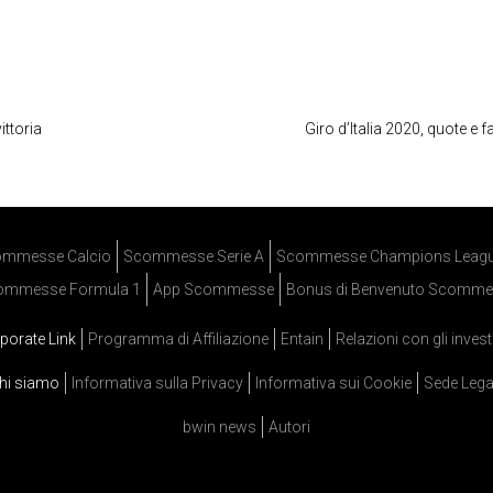
ittoria
Giro d’Italia 2020, quote e 
mmesse Calcio
Scommesse Serie A
Scommesse Champions Leag
ommesse Formula 1
App Scommesse
Bonus di Benvenuto Scomme
porate Link
Programma di Affiliazione
Entain
Relazioni con gli invest
hi siamo
Informativa sulla Privacy
Informativa sui Cookie
Sede Lega
bwin news
Autori