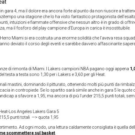
eat
ara 4, ma il dolore era ancora forte al punto da non riuscire a trattene
zitempo una stagione che lo ha visto fantastico protagonista dell’esalt
i, intuizioni e fiammate offensive che nessun altro è in grado di offrire.
 ma il fosforo del play campione d’Europa in carica è insostituibile.
olly Herro Miami si era costruita una enorme solidità che l’aveva resa squa
uni hanno deviato il corso degli eventi e sarebbe davvero affascinante sape
speranze di rimonta di Miami. I Lakers campioni NBA pagano oggi appena
1,
el testa a testa sono 1,30 per i Lakers e 3,60 per gli Heat.
ali mastini, dominando il pitturato, ottenendo molti più punti da rimbal
icacia in contropiede. Se lo spartito sarà simile anche in gara 5 le quote 
handicap a sfavore a 1,95, ma ancora di più l’under 215,5 punti totali, sem
Heat-Los Angeles Lakers Gara 5
215,5 punti totali —> quota 1,95
rtimento. Ad ogni modo, una lettura caldamente consigliata è quella del
me scommettere sul basket
.