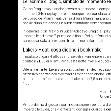
Le lacrime di Dragic, simbolo del momento H
Goran Dragic aveva anche provato a scendere in campo in g
lacrime. Il 34enne play potrebbe dunque aver concluso an
percorso dei Miami Heat. Senza di lui a Miami mancano punt
rookie Nunn sta dando un buon contributo come sostanza,
In generale, con i tre violini Butler-Adebayo-Dragic e il j
imbattibile nei playoff, prima della finale. Poi gli infort
sarebbe andata a finire con i tre citati non infortunati.
Lakers-Heat: cosa dicono i bookmaker
Il risultato di gara 4 affossa forse definitivamente le 
contro il
21,00
di Miami. Per questa notte invece le quote d
Difensivamente i Lakers si sono confermati degli eccezion
offensivo rispetto agli avversari e limitandone anche l’eff
piacciono di più sono la vittoria Lakers con 7,5 punti di 
1,95.
Miami 
Under 
Vi ricordiamo di giocare con moderazione e per puro dive
imperdibile guida, che vi offre tanti consigli riguardo a
co