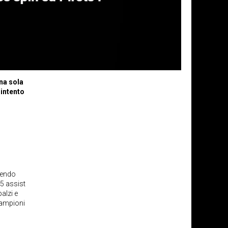
na sola
 intento
enendo
,5 assist
balzi e
 campioni