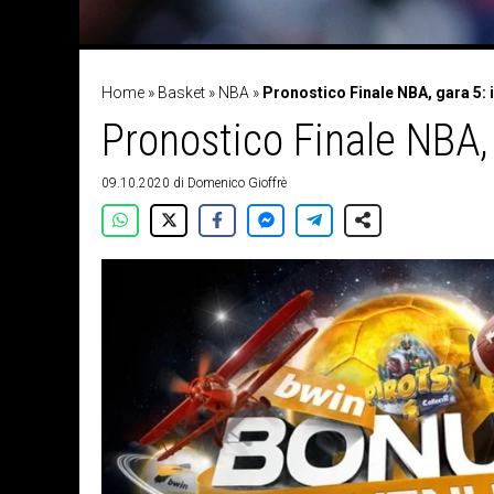
Home
»
Basket
»
NBA
»
Pronostico Finale NBA, gara 5: 
Pronostico Finale NBA, 
09.10.2020
di
Domenico Gioffrè