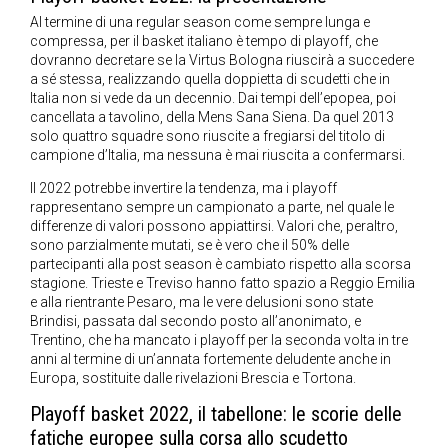
Al termine di una regular season come sempre lunga e
compressa, per il basket italiano è tempo di playoff, che
dovranno decretare se la Virtus Bologna riuscirà a succedere
a sé stessa, realizzando quella doppietta di scudetti che in
Italia non si vede da un decennio. Dai tempi dell’epopea, poi
cancellata a tavolino, della Mens Sana Siena. Da quel 2013
solo quattro squadre sono riuscite a fregiarsi del titolo di
campione d’Italia, ma nessuna è mai riuscita a confermarsi.
Il 2022 potrebbe invertire la tendenza, ma i playoff
rappresentano sempre un campionato a parte, nel quale le
differenze di valori possono appiattirsi. Valori che, peraltro,
sono parzialmente mutati, se è vero che il 50% delle
partecipanti alla post season è cambiato rispetto alla scorsa
stagione. Trieste e Treviso hanno fatto spazio a Reggio Emilia
e alla rientrante Pesaro, ma le vere delusioni sono state
Brindisi, passata dal secondo posto all’anonimato, e
Trentino, che ha mancato i playoff per la seconda volta in tre
anni al termine di un’annata fortemente deludente anche in
Europa, sostituite dalle rivelazioni Brescia e Tortona.
Playoff basket 2022, il tabellone: le scorie delle
fatiche europee sulla corsa allo scudetto