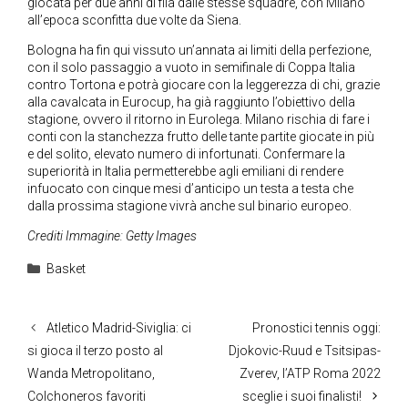
giocata per due anni di fila dalle stesse squadre, con Milano
all’epoca sconfitta due volte da Siena.
Bologna ha fin qui vissuto un’annata ai limiti della perfezione,
con il solo passaggio a vuoto in semifinale di Coppa Italia
contro Tortona e potrà giocare con la leggerezza di chi, grazie
alla cavalcata in Eurocup, ha già raggiunto l’obiettivo della
stagione, ovvero il ritorno in Eurolega. Milano rischia di fare i
conti con la stanchezza frutto delle tante partite giocate in più
e del solito, elevato numero di infortunati. Confermare la
superiorità in Italia permetterebbe agli emiliani di rendere
infuocato con cinque mesi d’anticipo un testa a testa che
dalla prossima stagione vivrà anche sul binario europeo.
Crediti Immagine: Getty Images
Categorie
Basket
Atletico Madrid-Siviglia: ci
Pronostici tennis oggi:
si gioca il terzo posto al
Djokovic-Ruud e Tsitsipas-
Wanda Metropolitano,
Zverev, l’ATP Roma 2022
Colchoneros favoriti
sceglie i suoi finalisti!