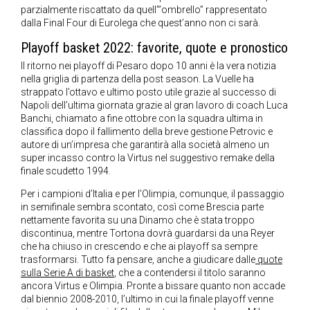
parzialmente riscattato da quell’”ombrello” rappresentato
dalla Final Four di Eurolega che quest’anno non ci sarà.
Playoff basket 2022: favorite, quote e pronostico
Il ritorno nei playoff di Pesaro dopo 10 anni è la vera notizia
nella griglia di partenza della post season. La Vuelle ha
strappato l’ottavo e ultimo posto utile grazie al successo di
Napoli dell’ultima giornata grazie al gran lavoro di coach Luca
Banchi, chiamato a fine ottobre con la squadra ultima in
classifica dopo il fallimento della breve gestione Petrovic e
autore di un’impresa che garantirà alla società almeno un
super incasso contro la Virtus nel suggestivo remake della
finale scudetto 1994.
Per i campioni d’Italia e per l’Olimpia, comunque, il passaggio
in semifinale sembra scontato, così come Brescia parte
nettamente favorita su una Dinamo che è stata troppo
discontinua, mentre Tortona dovrà guardarsi da una Reyer
che ha chiuso in crescendo e che ai playoff sa sempre
trasformarsi. Tutto fa pensare, anche a giudicare dalle
quote
sulla Serie A di basket
, che a contendersi il titolo saranno
ancora Virtus e Olimpia. Pronte a bissare quanto non accade
dal biennio 2008-2010, l’ultimo in cui la finale playoff venne