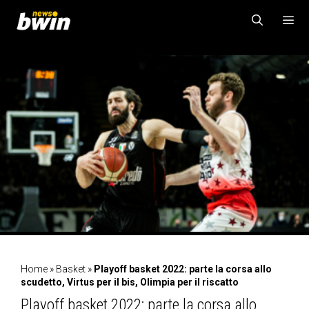
Vai
al
contenuto
MENU
Home
»
Basket
»
Playoff basket 2022: parte la corsa allo
scudetto, Virtus per il bis, Olimpia per il riscatto
Playoff basket 2022: parte la corsa allo