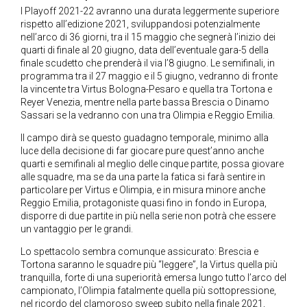
I Playoff 2021-22 avranno una durata leggermente superiore
rispetto all’edizione 2021, sviluppandosi potenzialmente
nell’arco di 36 giorni, tra il 15 maggio che segnerà l’inizio dei
quarti di finale al 20 giugno, data dell’eventuale gara-5 della
finale scudetto che prenderà il via l’8 giugno. Le semifinali, in
programma tra il 27 maggio e il 5 giugno, vedranno di fronte
la vincente tra Virtus Bologna-Pesaro e quella tra Tortona e
Reyer Venezia, mentre nella parte bassa Brescia o Dinamo
Sassari se la vedranno con una tra Olimpia e Reggio Emilia.
Il campo dirà se questo guadagno temporale, minimo alla
luce della decisione di far giocare pure quest’anno anche
quarti e semifinali al meglio delle cinque partite, possa giovare
alle squadre, ma se da una parte la fatica si farà sentire in
particolare per Virtus e Olimpia, e in misura minore anche
Reggio Emilia, protagoniste quasi fino in fondo in Europa,
disporre di due partite in più nella serie non potrà che essere
un vantaggio per le grandi.
Lo spettacolo sembra comunque assicurato: Brescia e
Tortona saranno le squadre più “leggere”, la Virtus quella più
tranquilla, forte di una superiorità emersa lungo tutto l’arco del
campionato, l’Olimpia fatalmente quella più sottopressione,
nel ricordo del clamoroso sweep subito nella finale 2021,