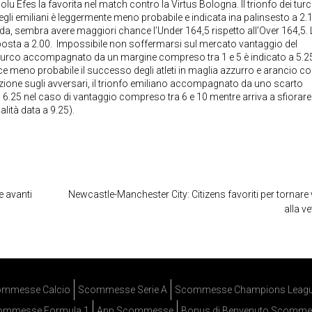
olu Efes la favorita nel match contro la Virtus Bologna. Il trionfo dei turc
degli emiliani è leggermente meno probabile e indicata ina palinsesto a 2.1
sfida, sembra avere maggiori chance l’Under 164,5 rispetto all’Over 164,5. 
posta a 2.00. Impossibile non soffermarsi sul mercato vantaggio del
nfo turco accompagnato da un margine compreso tra 1 e 5 è indicato a 5.2
ece meno probabile il successo degli atleti in maglia azzurro e arancio c
nzione sugli avversari, il trionfo emiliano accompagnato da uno scarto
a 6.25 nel caso di vantaggio compreso tra 6 e 10 mentre arriva a sfiorare
lità data a 9.25).
e avanti
Newcastle-Manchester City: Citizens favoriti per tornare 
alla ve
mmesse Calcio
Scommesse Serie A
Scommesse Champions Leag
ommesse Formula 1
App Scommesse
Bonus di Benvenuto Scomme