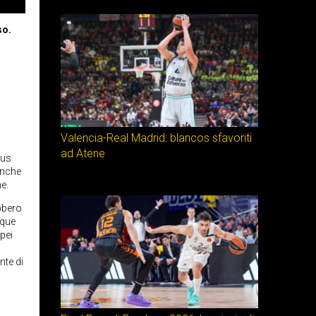
so.
Valencia-Real Madrid: blancos sfavoriti
ad Atene
tus
 anche
e.
ebbero
nque
pei
nte di