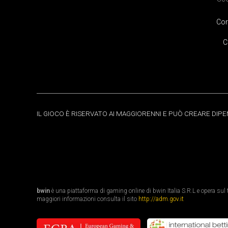
Cor
C
IL GIOCO È RISERVATO AI MAGGIORENNI E PUÒ CREARE DIP
bwin
è una piattaforma di gaming online di bwin Italia S.R.L e opera sul te
maggiori informazioni consulta il sito
http://adm.gov.it