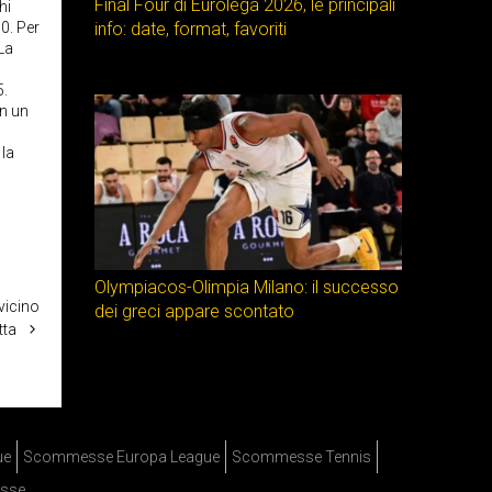
Final Four di Eurolega 2026, le principali
hi
0. Per
info: date, format, favoriti
La
5.
on un
 la
Olympiacos-Olimpia Milano: il successo
vicino
dei greci appare scontato
tta
ue
Scommesse Europa League
Scommesse Tennis
sse