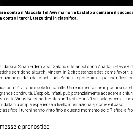
iare contro il Maccabi Tel Aviv ma non è bastato a centrare il succes
 contro i turchi, terzultimi in classifica.
a sfidarsi al Sinan Erdem Spor Salonu di Istanbul sono Anadolu Efes e Vir
istiche sorridono ai turchi, vincenti in 2 circostanze e dati come favoriti
 formazione guidata da coach Luca Banchi impone più di qualche riflession
fica con 14 vittorie e sole 6 sconfitte. Un rendimento che in pochi si sar
 grande continuità. L’exploit, infatti, può potenzialmente accadere a chiu
aso della Virtus Bologna, trionfare in 14 sfide su 20 sui palcoscenici euro
dalla più ampia esperienza a livello internazionale, come è il caso
classifica. I turchi hanno vinto fino a questo momento solo 7 sfide, a fro
mmesse e pronostico