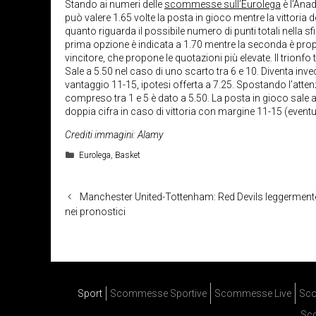
Stando ai numeri delle
scommesse sull’Eurolega
è l’Anad
può valere 1.65 volte la posta in gioco mentre la vittoria 
quanto riguarda il possibile numero di punti totali nella 
prima opzione è indicata a 1.70 mentre la seconda è pro
vincitore, che propone le quotazioni più elevate. Il trio
Sale a 5.50 nel caso di uno scarto tra 6 e 10. Diventa inv
vantaggio 11-15, ipotesi offerta a 7.25. Spostando l’atte
compreso tra 1 e 5 è dato a 5.50. La posta in gioco sale 
doppia cifra in caso di vittoria con margine 11-15 (eventua
Crediti immagini: Alamy
Categorie
Eurolega
,
Basket
Manchester United-Tottenham: Red Devils leggerment
nei pronostici
Sport
Scommesse Sportive
Scommesse Live
Sco
Sc