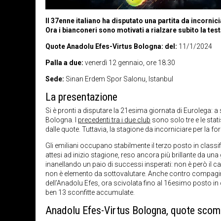
Il 37enne italiano ha disputato una partita da incornic
Ora i bianconeri sono motivati a rialzare subito la testa
Quote Anadolu Efes-Virtus Bologna: del:
11/1/2024
Palla a due:
venerdì 12 gennaio, ore 18.30
Sede:
Sinan Erdem Spor Salonu, Istanbul
La presentazione
Si è pronti a disputare la 21esima giornata di Eurolega: 
Bologna. I
precedenti tra i due club
sono solo tre e le stat
dalle quote. Tuttavia, la stagione da incorniciare per la
Gli emiliani occupano stabilmente il terzo posto in classi
attesi ad inizio stagione, reso ancora più brillante da una
inanellando un paio di successi insperati: non è però il c
non è elemento da sottovalutare. Anche contro compagini 
dell’Anadolu Efes, ora scivolata fino al 16esimo posto in 
ben 13 sconfitte accumulate.
Anadolu Efes-Virtus Bologna, quote sco