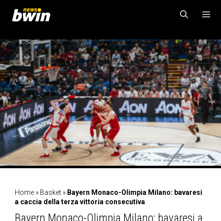
Vai
al
contenuto
MENU
Home
»
Basket
»
Bayern Monaco-Olimpia Milano: bavaresi
a caccia della terza vittoria consecutiva
Bayern Monaco-Olimpia Milano: bavaresi a