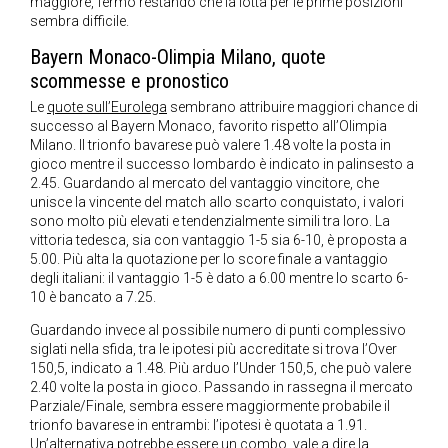
maggiore, fermo restando che la lotta per le prime posizioni
sembra difficile.
Bayern Monaco-Olimpia Milano, quote
scommesse e pronostico
Le
quote sull’Eurolega
sembrano attribuire maggiori chance di
successo al Bayern Monaco, favorito rispetto all’Olimpia
Milano. Il trionfo bavarese può valere 1.48 volte la posta in
gioco mentre il successo lombardo è indicato in palinsesto a
2.45. Guardando al mercato del vantaggio vincitore, che
unisce la vincente del match allo scarto conquistato, i valori
sono molto più elevati e tendenzialmente simili tra loro. La
vittoria tedesca, sia con vantaggio 1-5 sia 6-10, è proposta a
5.00. Più alta la quotazione per lo score finale a vantaggio
degli italiani: il vantaggio 1-5 è dato a 6.00 mentre lo scarto 6-
10 è bancato a 7.25.
Guardando invece al possibile numero di punti complessivo
siglati nella sfida, tra le ipotesi più accreditate si trova l’Over
150,5, indicato a 1.48. Più arduo l’Under 150,5, che può valere
2.40 volte la posta in gioco. Passando in rassegna il mercato
Parziale/Finale, sembra essere maggiormente probabile il
trionfo bavarese in entrambi: l’ipotesi è quotata a 1.91.
Un’alternativa potrebbe essere un combo, vale a dire la