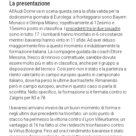
La presentazione
All’Audi Dome va in scena questa sera la sfida valida per la
dodicesima giornata di Eurolega: a fronteggiarsi sono Bayern
Monaco e Olimpia Milano, rispettivamente al 12esimo e
15esimo posto in classifica. I
precedenti tra le due squadre
sono in tutto 17: i lombardi hanno trionfato in 6 circostanze
mentre i bavaresi hanno vinto in 11 sfide. Ad aver deluso
maggiormente fino a questo momento è indubbiamente la
formazione italiana. La compagine guidata da coach Ettore
Messina, fresco di rinnovo contrattuale, sarebbe dovuta
essere molto più in alto in classifica, anche per il gruppo a
disposizione del tecnico. Così però non è stato e la partenza a
rilento vale tanto in campo europeo quanto in campionato
italiano, dove ha perso le ultime due trasferte. Rimanendo
però in campo europeo, anche in questo caso si parla di
sconfitta. Nello specifico, la formazione si è fermata contro lo
Zalgiris per 83 a 78.
I bavaresi arrivano invece da un buon momento di forma e
negli ultimi due precedenti ha trionfato: un solo punto di
stacco ha permesso la vittoria contro il Lyon Villeurbanne, un
vantaggio di 16 ha fatto sì che i tedeschi trionfassero contro
la Virtus Bologna. Fino ad ora il rendimento bavarese è stato