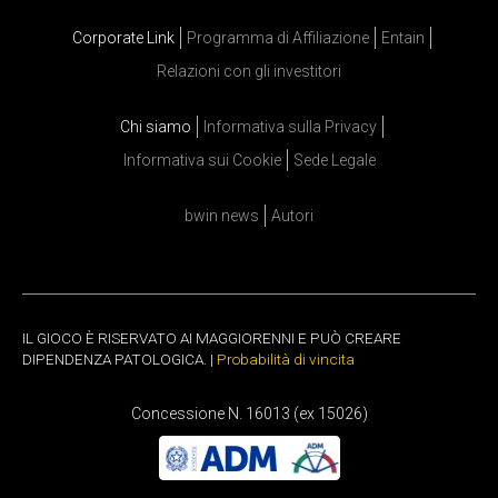
Corporate Link
Programma di Affiliazione
Entain
Relazioni con gli investitori
Chi siamo
Informativa sulla Privacy
Informativa sui Cookie
Sede Legale
bwin news
Autori
IL GIOCO È RISERVATO AI MAGGIORENNI E PUÒ CREARE
DIPENDENZA PATOLOGICA. |
Probabilità di vincita
Concessione N. 16013 (ex 15026)