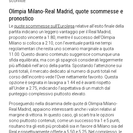
sconfitte.
Olimpia Milano-Real Madrid, quote scommesse e
pronostico
Le
quote scommesse sull’Eurolega
relative all’esito finale della
partita indicano un leggero vantaggio per il Real Madrid,
proposto vincente a 1.80, mentre il successo dell’Olimpia
Milano si colloca a 2.10, con l’eventuale parità nei tempi
regolamentari che resta uno scenario marginale a quota
11.00. Questo divario contenuto suggerisce comunque una
sfida equilibrata, ma con gli spagnoli considerati leggermente
più affidabili nell’arco della partita. Spostando l’attenzione sui
punti totali, il mercato dedicato al numero di punti totali nel
corso dell’incontro vede l’Over nettamente favorito. Questa
opzione è segnata in lavagna a 1.44 ed è avanti rispetto
all’Under a 2.75, indicando l’aspettativa di un match dal
punteggio complessivo piuttosto elevato.
Proseguendo nella disamina delle quote di Olimpia Milano-
Real Madrid, appaiono interessanti anche i valori relativi al
margine di vittoria. In questo caso, gli scarti tra le opzioni
sono piuttosto contenuti, come un successo tra 1 e 5 punti,
risultano tra gli esiti più probabili sia in favore di Milano sia del
Real e rispettivamente offerte a 5.50 e 5.25. Nel complesso, le