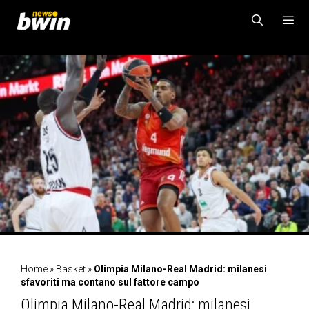
Vai
al
contenuto
MENU
Home
»
Basket
»
Olimpia Milano-Real Madrid: milanesi
sfavoriti ma contano sul fattore campo
Olimpia Milano-Real Madrid: milanesi