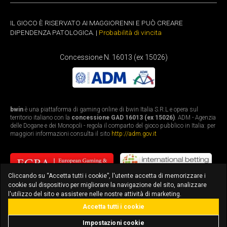
IL GIOCO È RISERVATO AI MAGGIORENNI E PUÒ CREARE
DIPENDENZA PATOLOGICA. |
Probabilità di vincita
Concessione N. 16013 (ex 15026)
bwin
è una piattaforma di gaming online di bwin Italia S.R.L e opera sul
territorio italiano con la
concessione GAD 16013 (ex 15026)
. ADM - Agenzia
delle Dogane e dei Monopoli - regola il comparto del gioco pubblico in Italia: per
maggiori informazioni consulta il sito
http://adm.gov.it
Cliccando su “Accetta tutti i cookie”, l'utente accetta di memorizzare i
cookie sul dispositivo per migliorare la navigazione del sito, analizzare
l'utilizzo del sito e assistere nelle nostre attività di marketing.
Accetta tutti i cookie
bonus fino a 3.010€
scarica l'app
Impostazioni cookie