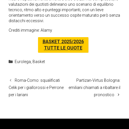
valutazioni dei quotisti delineano uno scenario di equilibrio
tecnico, ritmo alto e punteggi importanti, con un lieve
orientamento verso un successo ospite maturato però senza
distacchi eccessivi.
Crediti immagine: Alamy
BASKET 2025/2026
TUTTE LE QUOTE
Categorie
Eurolega
,
Basket
Roma-Como: squalificati
Partizan-Virtus Bologna:
Celik per i giallorossi e Perrone
emiliani chiamati a ribaltare il
per i lariani
pronostico