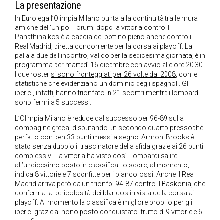
La presentazione
In Eurolega l’Olimpia Milano punta alla continuità tra le mura
amiche dell’Unipol Forum: dopo la vittoria contro il
Panathinaikos è a caccia del bottino pieno anche contro il
Real Madrid, diretta concorrente per la corsa ai playoff. La
palla a due dell’incontro, valido per la sedicesima giornata, è in
programma per martedì 16 dicembre con avvio alle ore 20.30.
I due roster
si sono fronteggiati per 26 volte dal 2008
, con le
statistiche che evidenziano un dominio degli spagnoli. Gli
iberici, infatti, hanno trionfato in 21 scontri mentre i lombardi
sono fermi a 5 successi.
L’Olimpia Milano è reduce dal successo per 96-89 sulla
compagine greca, disputando un secondo quarto pressoché
perfetto con ben 33 punti messi a segno. Armoni Brooks è
stato senza dubbio il trascinatore della sfida grazie ai 26 punti
complessivi. La vittoria ha visto così i lombardi salire
all’undicesimo posto in classifica: lo score, al momento,
indica 8 vittorie e 7 sconfitte per i biancorossi. Anche il Real
Madrid arriva però da un trionfo: 94-87 contro il Baskonia, che
conferma la pericolosità dei blancos in vista della corsa ai
playoff. Al momento la classifica è migliore proprio per gli
iberici grazie al nono posto conquistato, frutto di 9 vittorie e 6