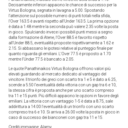
Decisamente inferiori appaiono le chance di successo per la
Virtus Bologna, segnata in lavagna a 5.00. Spostando
l’attenzione sul possibile numero di punti totali nella sfida,
l’Over 163.5 è avanti rispetto all’Under 163.5. La prima opzione
è data a 1.48 mentre la seconda può valere 2.35 volte la posta
in gioco. Spulciando invece i possibili punti messi a segno
dalla formazione di Atene, l’Over 88.5 è favorito rispetto
all’Under 88.5, eventualità proposte rispettivamente a 1.62 e
2.15. Si abbassano le ipotesi relative al punteggio finale per
quanto riguarda gli emiliani. L’Over 77.5 è proposto a 1.70
mentre l’Under 77.5 è bancato a 2.05.
Le quote Panathinaikos Virtus Bologna offrono valori più
elevati guardando al mercato dedicato al vantaggio del
vincitore. Il trionfo dei greci con scarto tra 1 e 5 è dato a 6.25,
scende a 5.50 l’eventualità della vittoria con un gap tra 6 e 10,
la stessa cifra è proposta anche per uno scarto compreso
tra 11 e 15 punti. Più difficili appaiono le opzioni in favore degli
emiliani. La vittoria con un vantaggio 1-5 è data a 8.75, sale
addirittura a 14.00 l’eventualità di un trionfo con uno scarto
compreso tra 6 e 10. Si arriva a 26.00 volte la posta in gioco in
caso di successo dei bianconeri con gap tra 11 e 15.
Crediti immagine: Alamy