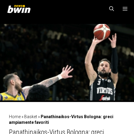
Vai
al
contenuto
MENU
Home
»
Basket
»
Panathinaikos-Virtus Bologna: greci
ampiamente favoriti
Panathinaikos-Virtus Bologna: greci