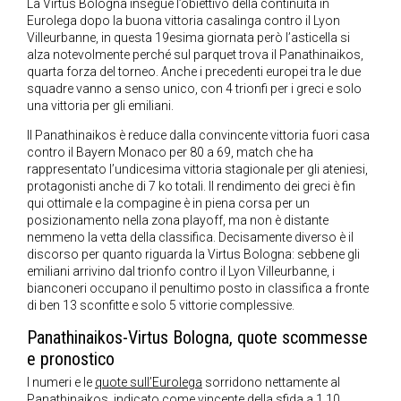
La Virtus Bologna insegue l’obiettivo della continuità in
Eurolega dopo la buona vittoria casalinga contro il Lyon
Villeurbanne, in questa 19esima giornata però l’asticella si
alza notevolmente perché sul parquet trova il Panathinaikos,
quarta forza del torneo. Anche i precedenti europei tra le due
squadre vanno a senso unico, con 4 trionfi per i greci e solo
una vittoria per gli emiliani.
Il Panathinaikos è reduce dalla convincente vittoria fuori casa
contro il Bayern Monaco per 80 a 69, match che ha
rappresentato l’undicesima vittoria stagionale per gli ateniesi,
protagonisti anche di 7 ko totali. Il rendimento dei greci è fin
qui ottimale e la compagine è in piena corsa per un
posizionamento nella zona playoff, ma non è distante
nemmeno la vetta della classifica. Decisamente diverso è il
discorso per quanto riguarda la Virtus Bologna: sebbene gli
emiliani arrivino dal trionfo contro il Lyon Villeurbanne, i
bianconeri occupano il penultimo posto in classifica a fronte
di ben 13 sconfitte e solo 5 vittorie complessive.
Panathinaikos-Virtus Bologna, quote scommesse
e pronostico
I numeri e le
quote sull’Eurolega
sorridono nettamente al
Panathinaikos, indicato come vincente della sfida a 1.10.