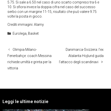
5.75. Si sale a 6.50 nel caso di uno scarto compreso tra 6 e
10. Si sfiora invece la doppia cifra nel caso del successo
serbo con un margine 11-15, risultato che può valere 9.75
volte la posta in gioco.
Crediti immagini: Alamy
Categorie
Eurolega
,
Basket
Olimpia Milano-
Danimarca-Svizzera: l’ex
Fenerbahçe: coach Messina
Atalanta Hojlund guida
richiede umiltà e grinta per la
l’attacco degli scandinavi
vittoria
Leggi le ultime notizie