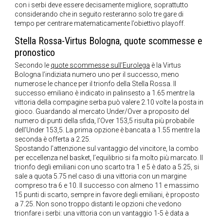
con i serbi deve essere decisamente migliore, soprattutto
considerando che in seguito resteranno solo tre gare di
tempo per centrare matematicamente l’obiettivo playoff.
Stella Rossa-Virtus Bologna, quote scommesse e
pronostico
Secondo le
quote scommesse sull’Eurolega
è la Virtus
Bologna l’indiziata numero uno per il successo, meno
numerose le chance per il trionfo della Stella Rossa. Il
successo emiliano è indicato in palinsesto a 1.65 mentre la
vittoria della compagine serba può valere 2.10 volte la posta in
gioco. Guardando al mercato Under/Over a proposito del
numero di punti della sfida, l’Over 153,5 risulta più probabile
dell’Under 153,5. La prima opzione è bancata a 1.55 mentre la
seconda è offerta a 2.25.
Spostando l’attenzione sul vantaggio del vincitore, la combo
per eccellenza nel basket, l’equilibrio si fa molto più marcato. Il
trionfo degli emiliani con uno scarto tra 1 e 5 è dato a 5.25, si
sale a quota 5.75 nel caso di una vittoria con un margine
compreso tra 6 e 10. Il successo con almeno 11 e massimo
15 punti di scarto, sempre in favore degli emiliani, è proposto
a 7.25. Non sono troppo distanti le opzioni che vedono
trionfare i serbi: una vittoria con un vantaggio 1-5 è data a