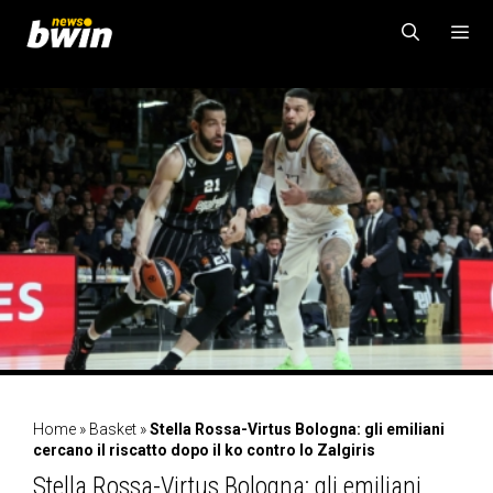
Vai
al
contenuto
MENU
Home
»
Basket
»
Stella Rossa-Virtus Bologna: gli emiliani
cercano il riscatto dopo il ko contro lo Zalgiris
Stella Rossa-Virtus Bologna: gli emiliani