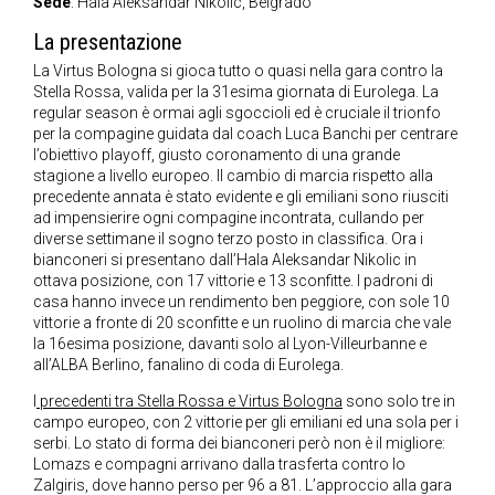
Sede
: Hala Aleksandar Nikolic, Belgrado
La presentazione
La Virtus Bologna si gioca tutto o quasi nella gara contro la
Stella Rossa, valida per la 31esima giornata di Eurolega. La
regular season è ormai agli sgoccioli ed è cruciale il trionfo
per la compagine guidata dal coach Luca Banchi per centrare
l’obiettivo playoff, giusto coronamento di una grande
stagione a livello europeo. Il cambio di marcia rispetto alla
precedente annata è stato evidente e gli emiliani sono riusciti
ad impensierire ogni compagine incontrata, cullando per
diverse settimane il sogno terzo posto in classifica. Ora i
bianconeri si presentano dall’Hala Aleksandar Nikolic in
ottava posizione, con 17 vittorie e 13 sconfitte. I padroni di
casa hanno invece un rendimento ben peggiore, con sole 10
vittorie a fronte di 20 sconfitte e un ruolino di marcia che vale
la 16esima posizione, davanti solo al Lyon-Villeurbanne e
all’ALBA Berlino, fanalino di coda di Eurolega.
I
precedenti tra Stella Rossa e Virtus Bologna
sono solo tre in
campo europeo, con 2 vittorie per gli emiliani ed una sola per i
serbi. Lo stato di forma dei bianconeri però non è il migliore:
Lomazs e compagni arrivano dalla trasferta contro lo
Zalgiris, dove hanno perso per 96 a 81. L’approccio alla gara