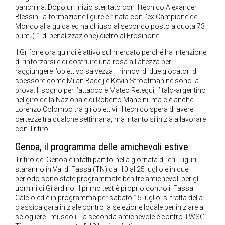
panchina. Dopo un inizio stentato con il tecnico Alexander
Blessin, la formazione ligure è rinata con l’ex Campione del
Mondo alla guida ed ha chiuso al secondo posto a quota 73
punti (-1 di penalizzazione) dietro al Frosinone.
Il Grifone ora quindi è attivo sul mercato perché ha intenzione
di rinforzarsi e di costruire una rosa all’altezza per
raggiungere l’obiettivo salvezza. I rinnovi di due giocatori di
spessore come Milan Badelj e Kevin Strootman ne sono la
prova. Il sogno per l’attacco è Mateo Retegui, l’italo-argentino
nel giro della Nazionale di Roberto Mancini, ma c’è anche
Lorenzo Colombo tra gli obiettivi. Il tecnico spera di avere
certezze tra qualche settimana, ma intanto si inizia a lavorare
con il ritiro.
Genoa, il programma delle amichevoli estive
Il ritiro del Genoa è infatti partito nella giornata di ieri. I liguri
staranno in Val di Fassa (TN) dal 10 al 25 luglio e in quel
periodo sono state programmate ben tre amichevoli per gli
uomini di Gilardino. Il primo test è proprio contro il Fassa
Calcio ed è in programma per sabato 15 luglio: si tratta della
classica gara iniziale contro la selezione locale per iniziare a
sciogliere i muscoli. La seconda amichevole è contro il WSG