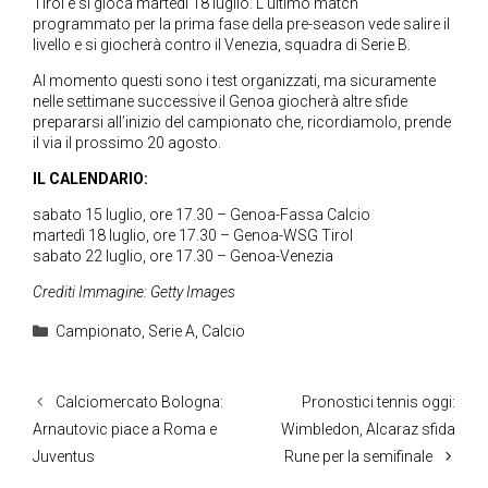
Tirol e si gioca martedì 18 luglio. L’ultimo match
programmato per la prima fase della pre-season vede salire il
livello e si giocherà contro il Venezia, squadra di Serie B.
Al momento questi sono i test organizzati, ma sicuramente
nelle settimane successive il Genoa giocherà altre sfide
prepararsi all’inizio del campionato che, ricordiamolo, prende
il via il prossimo 20 agosto.
IL CALENDARIO:
sabato 15 luglio, ore 17.30 – Genoa-Fassa Calcio
martedì 18 luglio, ore 17.30 – Genoa-WSG Tirol
sabato 22 luglio, ore 17.30 – Genoa-Venezia
Crediti Immagine: Getty Images
Categorie
Campionato
,
Serie A
,
Calcio
Calciomercato Bologna:
Pronostici tennis oggi:
Arnautovic piace a Roma e
Wimbledon, Alcaraz sfida
Juventus
Rune per la semifinale