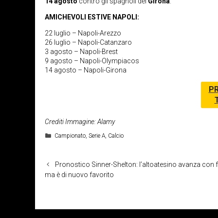
14 agosto
contro gli spagnoli del
Girona
.
AMICHEVOLI ESTIVE NAPOLI:
22 luglio – Napoli-Arezzo
26 luglio – Napoli-Catanzaro
3 agosto – Napoli-Brest
9 agosto – Napoli-Olympiacos
14 agosto – Napoli-Girona
PR
Crediti Immagine: Alamy
Categorie
Campionato
,
Serie A
,
Calcio
Pronostico Sinner-Shelton: l’altoatesino avanza con 
ma è di nuovo favorito