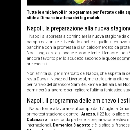
Tutte le amichevoli in programma per l’estate della squ
sfide a Dimaro in attesa dei big match.
Napoli, la preparazione alla nuova stagion
Il Napoli si appresta a cominciare la nuova stagione da ca
campo nazionale e diventarlo anche in quello internazion
panchina con la promessa di un calciomercato da protago
Noa Lang, oltre al giovane e promettente difensore Luca 
ancora favorito per lo scudetto secondo le
quote scomme
pretendenti.
Non è finita qui per il mercato del Napoli, che aspetta la
resta Darwin Nunez del Liverpool, mentre la prima altern
per l’arrivo del difensore Sam Beukema e dell’ala Dan Ndo
comincerà a lavorare per replicare l’ultima fantastica sta
Napoli, il programma delle amichevoli est
Il Napoli tornerà lavorare sul campo dal 17 luglio a Dimaro, 
primo test stagionale contro l’
Arezzo
, il 22 luglio alle o
Catanzaro
. La seconda parte della preparazione estiva si 
internazionali.
Domenica 3 agosto
c’è la sfida ai frances