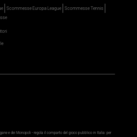
ue
Scommesse Europa League
Scommesse Tennis
sse
itori
le
ane e dei Monopoli - regola il comparto del gioco pubblico in Italia: per