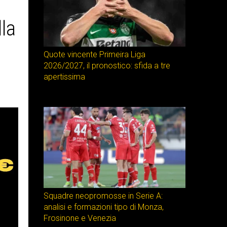
la
Quote vincente Primeira Liga
2026/2027, il pronostico: sfida a tre
apertissima
Squadre neopromosse in Serie A:
analisi e formazioni tipo di Monza,
Frosinone e Venezia