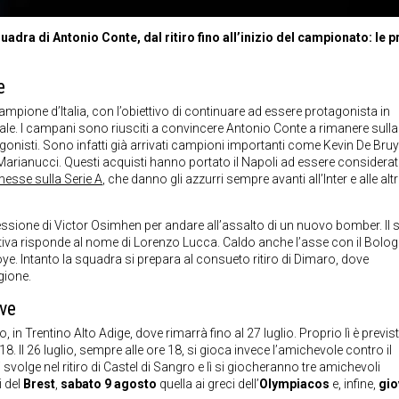
adra di Antonio Conte, dal ritiro fino all’inizio del campionato: le 
e
mpione d’Italia, con l’obiettivo di continuare ad essere protagonista in
ale. I campani sono riusciti a convincere Antonio Conte a rimanere sulla
nisti. Sono infatti già arrivati campioni importanti come Kevin De Bruy
Marianucci. Questi acquisti hanno portato il Napoli ad essere considera
sse sulla Serie A
, che danno gli azzurri sempre avanti all’Inter e alle alt
 cessione di Victor Osimhen per andare all’assalto di un nuovo bomber. Il
ativa risponde al nome di Lorenzo Lucca. Caldo anche l’asse con il Bolo
ye. Intanto la squadra si prepara al consueto ritiro di Dimaro, dove
gione.
ive
in Trentino Alto Adige, dove rimarrà fino al 27 luglio. Proprio lì è previst
re 18. Il 26 luglio, sempre alle ore 18, si gioca invece l’amichevole contro il
svolge nel ritiro di Castel di Sangro e lì si giocheranno tre amichevoli
i del
Brest
,
sabato 9 agosto
quella ai greci dell’
Olympiacos
e, infine,
gio