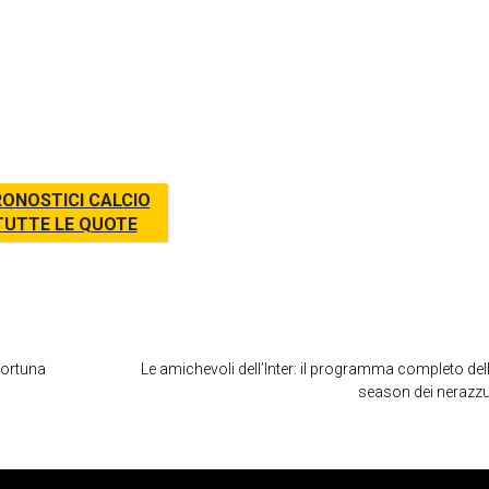
ONOSTICI CALCIO
TUTTE LE QUOTE
fortuna
Le amichevoli dell’Inter: il programma completo dell
season dei nerazzu