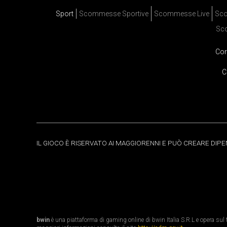
Sport
Scommesse Sportive
Scommesse Live
Sco
Sc
Cor
C
IL GIOCO È RISERVATO AI MAGGIORENNI E PUÒ CREARE DIP
bwin
è una piattaforma di gaming online di bwin Italia S.R.L e opera sul te