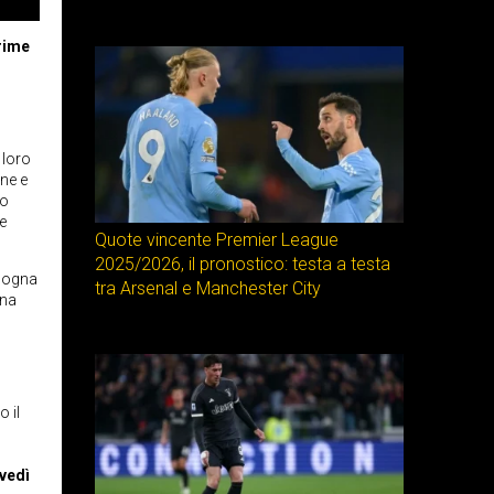
prime
 loro
ne e
to
re
Quote vincente Premier League
2025/2026, il pronostico: testa a testa
 sogna
tra Arsenal e Manchester City
gna
o il
vedì