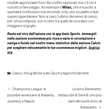
risultati apprezzabili fuori dai confini nazionali, ma c’è chi è
riuscito a fare peggio. Ad esempio il
Milan,
che è riuscito a
spendere moltissimo ma vincendo solo uno scudetto e due
supercoppe italiane. Non a caso l’ultimo decennio di calcio,
per i tifosi milanisti, non è certo tra quelli da ricordare con
maggiore orgoglio.
Resta nel vivo dell’azione con la app bwin Sports. Immergiti
nella sezione scommesse più ricca e varia in circolazione e
naviga a fondo nel nostro menu statistico della sezione Calcio
per scegliere velocemente le tue scommesse migliori.
Scarica
ora
.
Categorie
Calcio
,
Infografiche sullo Sport e Approfondimenti
Champions League: le
Livorno-Benevento:
possibili avversarie di Atalanta,
testacoda di Serie B che può
Juventus e Napoli
dare altri punti d’oro al
Benevento