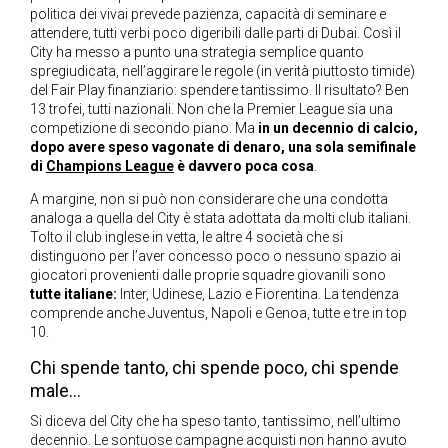
politica dei vivai prevede pazienza, capacità di seminare e
attendere, tutti verbi poco digeribili dalle parti di Dubai. Così il
City ha messo a punto una strategia semplice quanto
spregiudicata, nell’aggirare le regole (in verità piuttosto timide)
del Fair Play finanziario: spendere tantissimo. Il risultato? Ben
13 trofei, tutti nazionali. Non che la Premier League sia una
competizione di secondo piano. Ma
in un decennio di calcio,
dopo avere speso vagonate di denaro, una sola semifinale
di
Champions League
è davvero poca cosa
.
A margine, non si può non considerare che una condotta
analoga a quella del City è stata adottata da molti club italiani.
Tolto il club inglese in vetta, le altre 4 società che si
distinguono per l’aver concesso poco o nessuno spazio ai
giocatori provenienti dalle proprie squadre giovanili sono
tutte italiane:
Inter, Udinese, Lazio e Fiorentina. La tendenza
comprende anche Juventus, Napoli e Genoa, tutte e tre in top
10.
Chi spende tanto, chi spende poco, chi spende
male…
Si diceva del City che ha speso tanto, tantissimo, nell’ultimo
decennio. Le sontuose campagne acquisti non hanno avuto