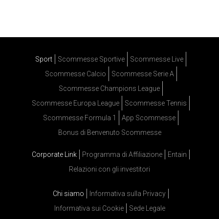
Sport
Scommesse Sportive
Scommesse Live
Scommesse Calcio
Scommesse Serie A
Scommesse Champions League
Scommesse Europa League
Scommesse Tennis
Scommesse Formula 1
App Scommesse
Bonus di Benvenuto Scommesse
Corporate Link
Programma di Affiliazione
Entain
Relazioni con gli investitori
Chi siamo
Informativa sulla Privacy
Informativa sui Cookie
Sede Legale