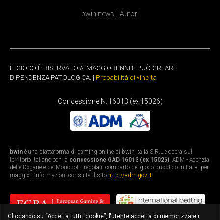
bwin news
Autori
IL GIOCO È RISERVATO AI MAGGIORENNI E PUÒ CREARE
DIPENDENZA PATOLOGICA. |
Probabilità di vincita
Concessione N. 16013 (ex 15026)
bwin
è una piattaforma di gaming online di bwin Italia S.R.L e opera sul
territorio italiano con la
concessione GAD 16013 (ex 15026)
. ADM - Agenzia
delle Dogane e dei Monopoli - regola il comparto del gioco pubblico in Italia: per
maggiori informazioni consulta il sito
http://adm.gov.it
Cliccando su “Accetta tutti i cookie”, l'utente accetta di memorizzare i