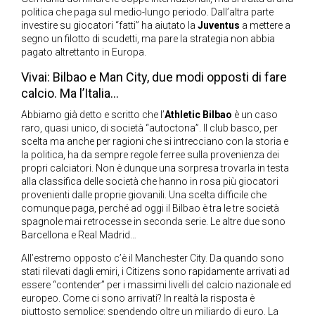
politica che paga sul medio-lungo periodo. Dall’altra parte
investire su giocatori “fatti” ha aiutato la
Juventus
a mettere a
segno un filotto di scudetti, ma pare la strategia non abbia
pagato altrettanto in Europa.
Vivai: Bilbao e Man City, due modi opposti di fare
calcio. Ma l’Italia…
Abbiamo già detto e scritto che l’
Athletic Bilbao
è un caso
raro, quasi unico, di società “autoctona”. Il club basco, per
scelta ma anche per ragioni che si intrecciano con la storia e
la politica, ha da sempre regole ferree sulla provenienza dei
propri calciatori. Non è dunque una sorpresa trovarla in testa
alla classifica delle società che hanno in rosa più giocatori
provenienti dalle proprie giovanili. Una scelta difficile che
comunque paga, perché ad oggi il Bilbao è tra le tre società
spagnole mai retrocesse in seconda serie. Le altre due sono
Barcellona e Real Madrid…
All’estremo opposto c’è il Manchester City. Da quando sono
stati rilevati dagli emiri, i Citizens sono rapidamente arrivati ad
essere “contender” per i massimi livelli del calcio nazionale ed
europeo. Come ci sono arrivati? In realtà la risposta è
piuttosto semplice: spendendo oltre un miliardo di euro. La