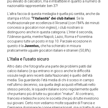
più elevato di calciatori, ma è imbattibile in quanto a numero di
nazionalità rappresentate: ben 37!
L’altra faccia di questa medaglia è quella più sentita, anche da
stampa e tifosi:
“l’italianità” dei club italiani
. Se la
multinazionale per eccellenza è l’Arsenal (con l’84% dei minuti
concessi a giocatori non inglesi), i club nostrani si
distinguono anche in questa categoria. L’Inter è seconda,
l’Udinese quinta, mentre Napoli, Lazio, Roma e Fiorentina
occupano tutte un posto in top 10. Parziale eccezione in
questo è la
Juventus,
che ha schierato in misura
praticamente uguale giocatori italiani e stranieri (50,8%).
L’Italia e l’usato sicuro
Altro dato che fotografa una parte dei problemi patiti dal
calcio italiano (e qui entrano in gioco anche le difficoltà
vissute negli anni recenti dalla Nazionale) è quello dell’età
media. Sia guardando l’età media di chi è sceso in campo
nell’ultimo decennio, sia quella degli acquisti effettuati nello
stesso periodo, le squadre italiane sono regolarmente quelle
che puntano più di tutte su giocatori “maturi”. Al contrario,
francesi e tedesche sono le società che più di tutte investono
sui giovani. Certo non vediamo molte squadre di Francia e
Germania dominare le coppe internazionali, ma si tratta di una