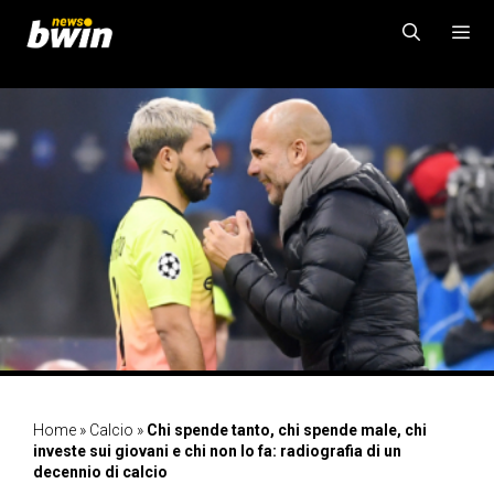
Vai
al
contenuto
MENU
Home
»
Calcio
»
Chi spende tanto, chi spende male, chi
investe sui giovani e chi non lo fa: radiografia di un
decennio di calcio