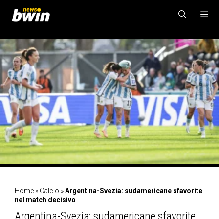
Vai
al
contenuto
MENU
Home
»
Calcio
»
Argentina-Svezia: sudamericane sfavorite
nel match decisivo
Argentina-Svezia: sudamericane sfavorite