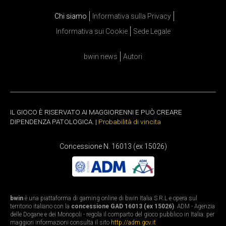
Chi siamo
Informativa sulla Privacy
Informativa sui Cookie
Sede Legale
bwin news
Autori
IL GIOCO È RISERVATO AI MAGGIORENNI E PUÒ CREARE
DIPENDENZA PATOLOGICA. |
Probabilità di vincita
Concessione N. 16013 (ex 15026)
bwin
è una piattaforma di gaming online di bwin Italia S.R.L e opera sul
territorio italiano con la
concessione GAD 16013 (ex 15026)
. ADM - Agenzia
delle Dogane e dei Monopoli - regola il comparto del gioco pubblico in Italia: per
maggiori informazioni consulta il sito
http://adm.gov.it