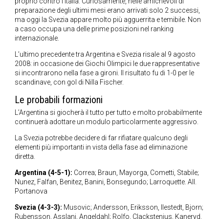
proprio contro l’Italia. Curiosamente, nelle amichevoli di
preparazione degli ultimi mesi erano arrivati solo 2 successi,
ma oggi la Svezia appare molto più agguerrita e temibile. Non
a caso occupa una delle prime posizioni nel ranking
internazionale.
L’ultimo precedente tra Argentina e Svezia risale al 9 agosto
2008: in occasione dei Giochi Olimpici le due rappresentative
si incontrarono nella fase a gironi. Il risultato fu di 1-0 per le
scandinave, con gol di Nilla Fischer.
Le probabili formazioni
L’Argentina si giocherà il tutto per tutto e molto probabilmente
continuerà adottare un modulo particolarmente aggressivo.
La Svezia potrebbe decidere di far rifiatare qualcuno degli
elementi più importanti in vista della fase ad eliminazione
diretta.
Argentina (4-5-1):
Correa; Braun, Mayorga, Cometti, Stabile;
Nunez, Falfan, Benitez, Banini, Bonsegundo; Larroquette. All.
Portanova
Svezia (4-3-3):
Musovic; Andersson, Eriksson, Ilestedt, Bjorn;
Rubensson, Asslani, Angeldahl; Rolfo, Clackstenius, Kaneryd.