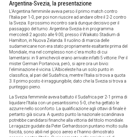
Argentina-Svezia, la presentazione
L’Argentina femminile aveva perso il primo match contro
l’Italia per 1-0, per poi non riuscire ad andare oltre il 2-2 contro
la Svezia. Il prossimo incontro sarà dunque decisivo per il
passaggio del turno: Argentina-Svezia è in programma
mercoledì 2 agosto alle 9.00, presso il Waikato Stadium di
Hamilton, in Nuova Zelanda. Il ruolino di marcia delle
sudamericane non era stato propriamente esaltante prima del
Mondiale, ma nel complesso non c’era molto di cui
lamentarsi: in 9 amichevoli erano arrivate infatti 5 vittorie. Per il
mister German Portanova, però, si apre ora un bivio:
l’eliminazione è vicina. L’Albiceleste ha un solo punto in
classifica, al pari del Sudafrica, mentre l’Italia si trova a quota
3. Il primo posto è irraggiungibile, dato che la Svezia si trova a
punteggio pieno.
La Svezia femminile aveva battuto il Sudafrica per 2-1 prima di
liquidare l’Italia con un pesantissimo 5-0, che ha gettato le
azzurre nello sconforto. La qualificazione agli ottavi di finale è
pertanto già sicura. A questo punto la nazionale scandinava
potrebbe candidarsi finanche alla vittoria del titolo mondiale.
Le ragazze guidate da Peter Gerhardsson puntano molto sulla
fisicità, sono abili nel gioco aereo e l’hanno dimostrato