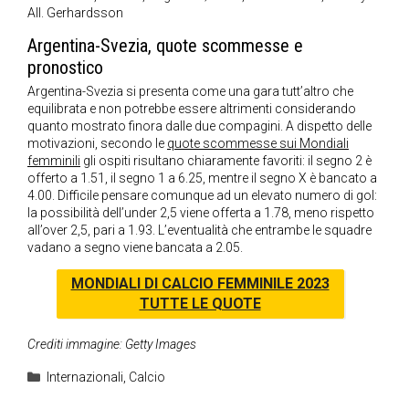
All. Gerhardsson
Argentina-Svezia, quote scommesse e
pronostico
Argentina-Svezia si presenta come una gara tutt’altro che
equilibrata e non potrebbe essere altrimenti considerando
quanto mostrato finora dalle due compagini. A dispetto delle
motivazioni, secondo le
quote scommesse sui Mondiali
femminili
gli ospiti risultano chiaramente favoriti: il segno 2 è
offerto a 1.51, il segno 1 a 6.25, mentre il segno X è bancato a
4.00. Difficile pensare comunque ad un elevato numero di gol:
la possibilità dell’under 2,5 viene offerta a 1.78, meno rispetto
all’over 2,5, pari a 1.93. L’eventualità che entrambe le squadre
vadano a segno viene bancata a 2.05.
MONDIALI DI CALCIO FEMMINILE 2023
TUTTE LE QUOTE
Crediti immagine: Getty Images
Categorie
Internazionali
,
Calcio