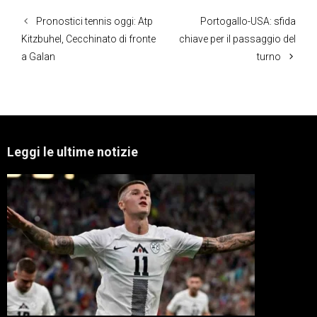
Pronostici tennis oggi: Atp
Portogallo-USA: sfida
Kitzbuhel, Cecchinato di fronte
chiave per il passaggio del
a Galan
turno
Leggi le ultime notizie