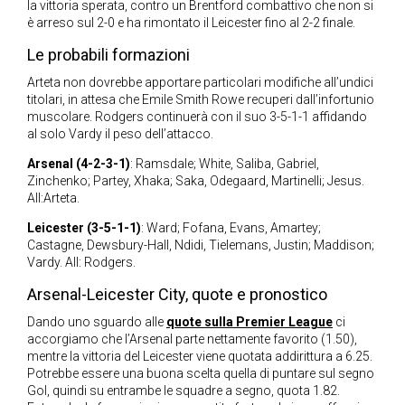
la vittoria sperata, contro un Brentford combattivo che non si
è arreso sul 2-0 e ha rimontato il Leicester fino al 2-2 finale.
Le probabili formazioni
Arteta non dovrebbe apportare particolari modifiche all’undici
titolari, in attesa che Emile Smith Rowe recuperi dall’infortunio
muscolare. Rodgers continuerà con il suo 3-5-1-1 affidando
al solo Vardy il peso dell’attacco.
Arsenal (4-2-3-1)
: Ramsdale; White, Saliba, Gabriel,
Zinchenko; Partey, Xhaka; Saka, Odegaard, Martinelli; Jesus.
All:Arteta.
Leicester (3-5-1-1)
: Ward; Fofana, Evans, Amartey;
Castagne, Dewsbury-Hall, Ndidi, Tielemans, Justin; Maddison;
Vardy. All: Rodgers.
Arsenal-Leicester City, quote e pronostico
Dando uno sguardo alle
quote sulla Premier League
ci
accorgiamo che l’Arsenal parte nettamente favorito (1.50),
mentre la vittoria del Leicester viene quotata addirittura a 6.25.
Potrebbe essere una buona scelta quella di puntare sul segno
Gol, quindi su entrambe le squadre a segno, quota 1.82.