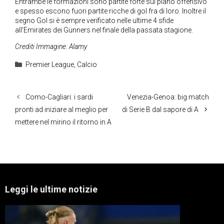
Entrambe le formazioni sono partite forte sul piano offensivo
e spesso escono fuori partite ricche di gol fra di loro. Inoltre il
segno Gol si è sempre verificato nelle ultime 4 sfide
all’Emirates dei Gunners nel finale della passata stagione.
Crediti Immagine: Alamy
Categorie
Premier League
,
Calcio
Como-Cagliari: i sardi
Venezia-Genoa: big match
pronti ad iniziare al meglio per
di Serie B dal sapore di A
mettere nel mirino il ritorno in A
Leggi le ultime notizie