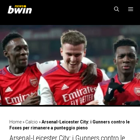
Vai
al
contenuto
MENU
Home
»
Calcio
»
Arsenal-Leicester City: i Gunners contro le
Foxes per rimanere a punteggio pieno
Arsenal-Leicester City: i Gunners contro le