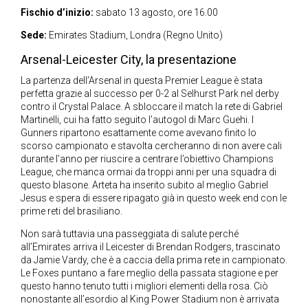
Fischio d’inizio:
sabato 13 agosto, ore 16.00
Sede:
Emirates Stadium, Londra (Regno Unito)
Arsenal-Leicester City, la presentazione
La partenza dell’Arsenal in questa Premier League è stata
perfetta grazie al successo per 0-2 al Selhurst Park nel derby
contro il Crystal Palace. A sbloccare il match la rete di Gabriel
Martinelli, cui ha fatto seguito l’autogol di Marc Guehi. I
Gunners ripartono esattamente come avevano finito lo
scorso campionato e stavolta cercheranno di non avere cali
durante l’anno per riuscire a centrare l’obiettivo Champions
League, che manca ormai da troppi anni per una squadra di
questo blasone. Arteta ha inserito subito al meglio Gabriel
Jesus e spera di essere ripagato già in questo week end con le
prime reti del brasiliano.
Non sarà tuttavia una passeggiata di salute perché
all’Emirates arriva il Leicester di Brendan Rodgers, trascinato
da Jamie Vardy, che è a caccia della prima rete in campionato.
Le Foxes puntano a fare meglio della passata stagione e per
questo hanno tenuto tutti i migliori elementi della rosa. Ciò
nonostante all’esordio al King Power Stadium non è arrivata